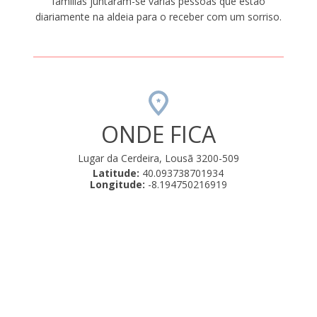
famílias juntaram-se várias pessoas que estão
diariamente na aldeia para o receber com um sorriso.
ONDE FICA
Lugar da Cerdeira, Lousã 3200-509
Latitude:
40.093738701934
Longitude:
-8.194750216919