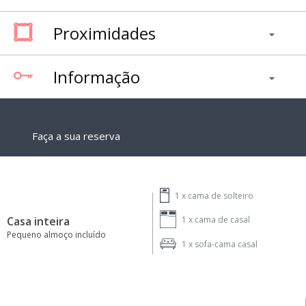
Proximidades
Informação
Faça a sua reserva
1 x
cama de solteiro
Casa inteira
1 x
cama de casal
Pequeno almoço incluído
1 x
sofa-cama casal