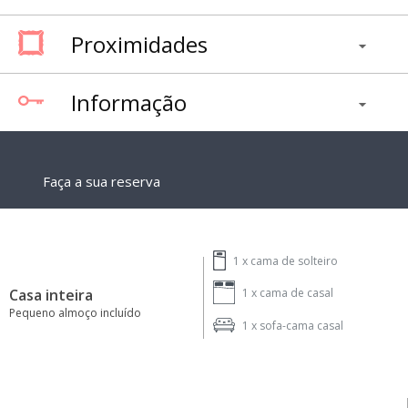
Proximidades
Informação
Faça a sua reserva
1 x
cama de solteiro
Casa inteira
1 x
cama de casal
Pequeno almoço incluído
1 x
sofa-cama casal