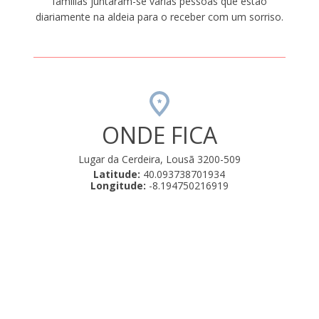
famílias juntaram-se várias pessoas que estão
diariamente na aldeia para o receber com um sorriso.
ONDE FICA
Lugar da Cerdeira, Lousã 3200-509
Latitude:
40.093738701934
Longitude:
-8.194750216919