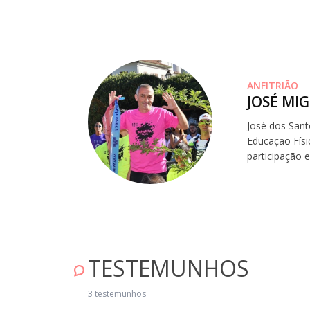
ANFITRIÃO
JOSÉ MI
José dos Sant
Educação Físi
participação 
TESTEMUNHOS
Casa com uma excelente vista, acolhedora e muito bem localizada. O
oprietário é extremamente simpático. Aconselho." Setembro 14, 2023
3 testemunhos