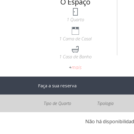
O Espaço
1 Quarto
1 Cama de Casal
1 Casa de Banho
+
mais
Faça a sua reserva
Tipo de Quarto
Tipologia
Não há disponibilidad