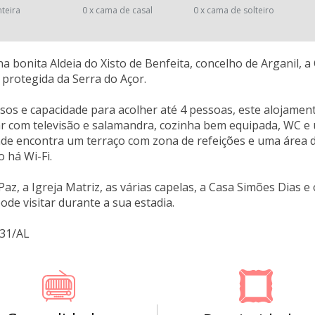
nteira
0 x cama de casal
0 x cama de solteiro
na bonita Aldeia do Xisto de Benfeita, concelho de Arganil, a
protegida da Serra do Açor.
sos e capacidade para acolher até 4 pessoas, este alojamen
ar com televisão e salamandra, cozinha bem equipada, WC e 
nde encontra um terraço com zona de refeições e uma área de
o há Wi-Fi.
Paz, a Igreja Matriz, as várias capelas, a Casa Simões Dias 
pode visitar durante a sua estadia.
431/AL