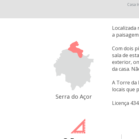
Casa I
Localizada 
a paisagem 
Com dois pi
sala de est
exterior, o
da casa. Nã
A Torre da 
locais que 
Serra do Açor
Licença 43