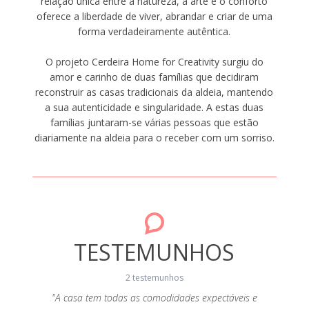
relação única entre a natureza, a arte e o conforto
oferece a liberdade de viver, abrandar e criar de uma
forma verdadeiramente autêntica.
O projeto Cerdeira Home for Creativity surgiu do
amor e carinho de duas famílias que decidiram
reconstruir as casas tradicionais da aldeia, mantendo
a sua autenticidade e singularidade. A estas duas
famílias juntaram-se várias pessoas que estão
diariamente na aldeia para o receber com um sorriso.
TESTEMUNHOS
2 testemunhos
2019
"A casa tem todas as comodidades expectáveis e
"So