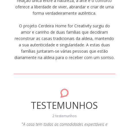
relação única entre a natureza, a arte e o conforto
oferece a liberdade de viver, abrandar e criar de uma
forma verdadeiramente autêntica.
O projeto Cerdeira Home for Creativity surgiu do
amor e carinho de duas famílias que decidiram
reconstruir as casas tradicionais da aldeia, mantendo
a sua autenticidade e singularidade. A estas duas
famílias juntaram-se várias pessoas que estão
diariamente na aldeia para o receber com um sorriso.
TESTEMUNHOS
2 testemunhos
2019
"A casa tem todas as comodidades expectáveis e
"So