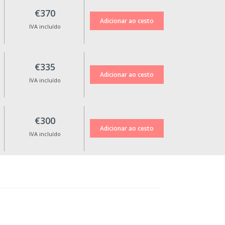
cancelamento.
A alteração da data da reserva
€370
só é possível mediante
IVA incluído
aprovação, até 10 dias antes
da data de check-in e tem um
custo adicional de 30€.
€335
Não são efetuadas trocas de
data ou devoluções para
IVA incluído
cancelamentos feitos com
menos de 10 dias de
antecedência e em datas
€300
especiais como Natal,
Passagem de Ano, Eventos da
IVA incluído
Cerdeira, Carnaval e Páscoa e
outros Feriados.
Todos os preços apresentados
incluem IVA à taxa legal em
vigor.