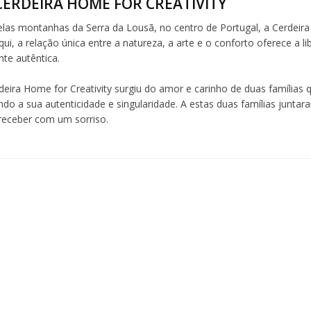
CERDEIRA HOME FOR CREATIVITY
elas montanhas da Serra da Lousã, no centro de Portugal, a Cerdeira 
ui, a relação única entre a natureza, a arte e o conforto oferece a l
te autêntica.
deira Home for Creativity surgiu do amor e carinho de duas famílias q
ndo a sua autenticidade e singularidade. A estas duas famílias junta
 receber com um sorriso.