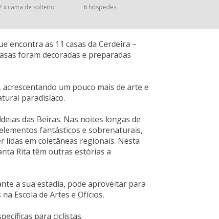
2 x cama de solteiro
6 hóspedes
ue encontra as 11 casas da Cerdeira –
 casas foram decoradas e preparadas
s, acrescentando um pouco mais de arte e
tural paradisíaco.
deias das Beiras. Nas noites longas de
 elementos fantásticos e sobrenaturais,
 lidas em coletâneas regionais. Nesta
anta Rita têm outras estórias a
nte a sua estadia, pode aproveitar para
na Escola de Artes e Ofícios.
ecíficas para ciclistas.