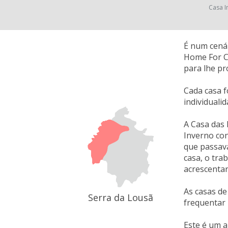
Casa I
É num cenár
Home For Cr
para lhe pr
Cada casa f
individuali
A Casa das 
Inverno con
que passava
casa, o tra
acrescentar
As casas de
Serra da Lousã
frequentar 
Este é um a