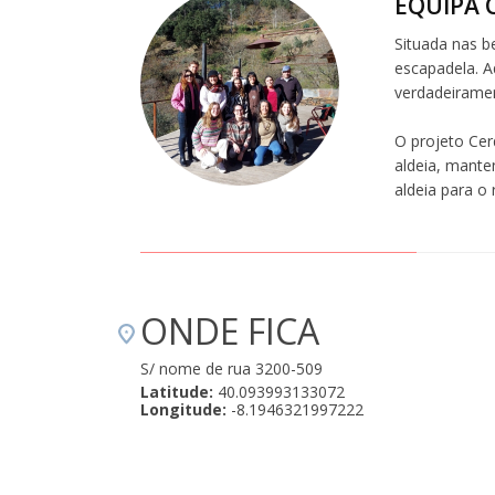
EQUIPA 
Situada nas b
escapadela. Aq
verdadeiramen
O projeto Cer
aldeia, mante
aldeia para o
ONDE FICA
S/ nome de rua 3200-509
Latitude:
40.093993133072
Longitude:
-8.1946321997222