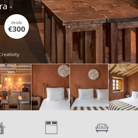
ra -
desde
€300
Creativity