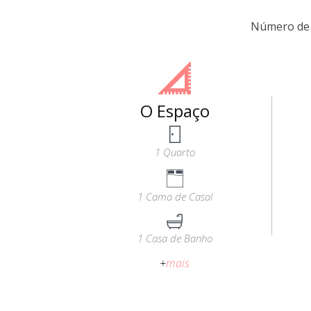
Número de 
O Espaço
1 Quarto
1 Cama de Casal
1 Casa de Banho
+
mais