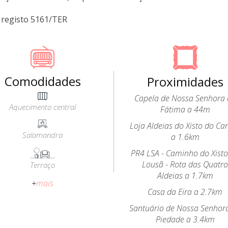
registo 5161/TER
Comodidades
Proximidades
Capela de Nossa Senhora
Aquecimento central
Fátima a 44m
Loja Aldeias do Xisto do Ca
Salamandra
a 1.6km
PR4 LSA - Caminho do Xist
Lousã - Rota das Quatr
Terraço
Aldeias a 1.7km
+
mais
Casa da Eira a 2.7km
Santuário de Nossa Senhor
Piedade a 3.4km