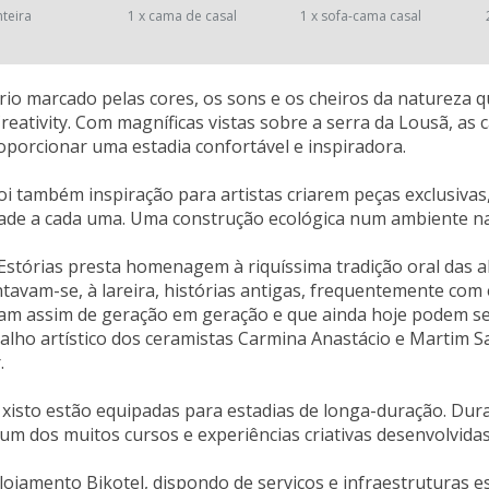
nteira
1 x cama de casal
1 x sofa-cama casal
io marcado pelas cores, os sons e os cheiros da natureza q
eativity. Com magníficas vistas sobre a serra da Lousã, as
oporcionar uma estadia confortável e inspiradora.
oi também inspiração para artistas criarem peças exclusiva
dade a cada uma. Uma construção ecológica num ambiente na
Estórias presta homenagem à riquíssima tradição oral das al
tavam-se, à lareira, histórias antigas, frequentemente com
m assim de geração em geração e que ainda hoje podem ser
balho artístico dos ceramistas Carmina Anastácio e Martim S
.
 xisto estão equipadas para estadias de longa-duração. Dura
um dos muitos cursos e experiências criativas desenvolvidas 
lojamento Bikotel, dispondo de serviços e infraestruturas esp