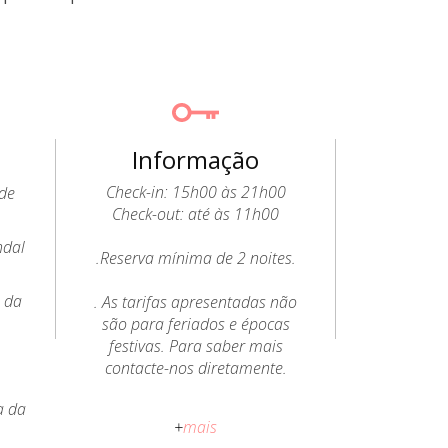
Informação
Check-in: 15h00 às 21h00
 de
Check-out: até às 11h00
ndal
.Reserva mínima de 2 noites.
o da
. As tarifas apresentadas não
o
são para feriados e épocas
festivas. Para saber mais
contacte-nos diretamente.
a da
. Animais de estimação
+
mais
permitidos (cães): é cobrada