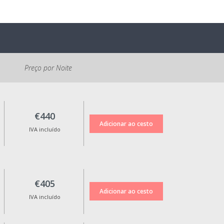
uma taxa de 20€ por animal,
por estadia, paga diretamente
ao alojamento.
. O estacionamento é gratuito e
fica à entrada da aldeia, sendo
Preço por Noite
necessário percorrer uma
distância de 500m até à
Recepção.
. Política de Cancelamento:
€440
Em caso de cancelamento, será
IVA incluído
devolvido 100% do valor da
reserva com tarifa standard,
nos cancelamentos efetuados
até 15 dias antes da data de
check-in.
€405
As tarifas não reembolsáveis
IVA incluído
não tem direito a qualquer tipo
de reembolso em caso de