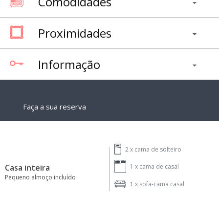
Comodidades
Proximidades
Informação
Faça a sua reserva
2 x
cama de solteiro
Casa inteira
1 x
cama de casal
Pequeno almoço incluído
1 x
sofa-cama casal