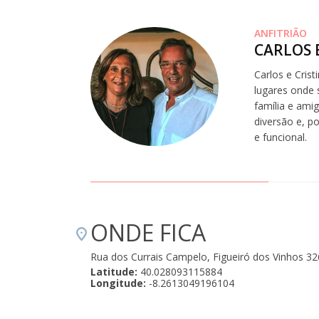
ANFITRIÃO
CARLOS 
Carlos e Cris
lugares onde 
família e ami
diversão e, p
e funcional.
ONDE FICA
Rua dos Currais Campelo, Figueiró dos Vinhos 3
Latitude:
40.028093115884
Longitude:
-8.2613049196104