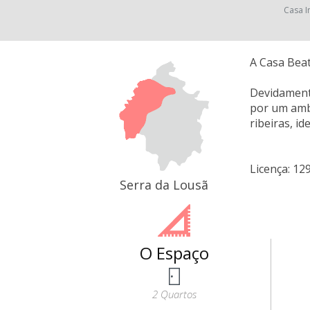
Casa I
A Casa Beat
Devidamente
por um ambi
ribeiras, i
Licença: 12
Serra da Lousã
O Espaço
2 Quartos