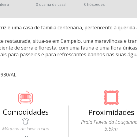
nteira
0 x cama de casal
0 hóspedes
riz é uma casa de família centenária, pertencente à querida a
 restaurada, situa-se em Campelo, uma maravilhosa e tranq
ente de serra e floresta, com uma fauna e uma flora únicas
deais para passeios e para refrescantes banhos nas suas água
9930/AL
Comodidades
Proximidades
Praia Fluvial da Louçainh
Máquina de lavar roupa
3.6km