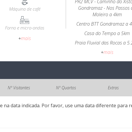
PR2 MCV - Caminho do Xist
Gondramaz - Nos Passos 
Máquina de café
Moleiro a 4km
Centro BTT Gondramaz a 
Forno e micro-ondas
Casa do Tempo a 5km
+
mais
Praia Fluvial das Rocas a 5
+
mais
Nº Visitantes
Nº Quartos
Extras
e na data indicada. Por favor, use uma data diferente para re