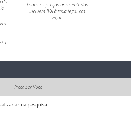
o do
Todos os preços apresentados
do
incluem IVA à taxa legal em
vigor.
4km
.2km
Preço por Noite
alizar a sua pesquisa.