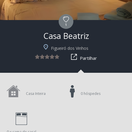
1
Casa Beatriz
Figueiró dos Vinhos
Partilhar
Casa Inteira
0 hóspedes
0 x cama de casal