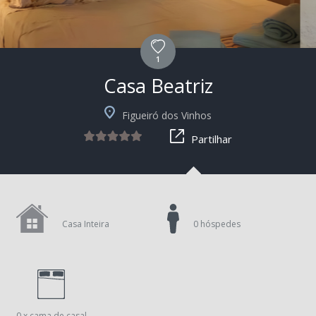
1
Casa Beatriz
Figueiró dos Vinhos
Partilhar
Casa Inteira
0 hóspedes
0 x cama de casal