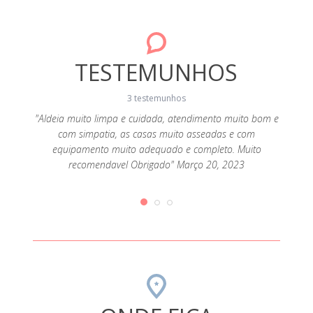
TESTEMUNHOS
3 testemunhos
 A casa
"Aldeia muito limpa e cuidada, atendimento muito bom e
"Ca
es. E a
com simpatia, as casas muito asseadas e com
perman
ncia a
equipamento muito adequado e completo. Muito
recomendavel Obrigado" Março 20, 2023