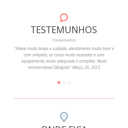
TESTEMUNHOS
3 testemunhos
 A casa
"Aldeia muito limpa e cuidada, atendimento muito bom e
"Ca
es. E a
com simpatia, as casas muito asseadas e com
perman
ncia a
equipamento muito adequado e completo. Muito
recomendavel Obrigado" Março 20, 2023