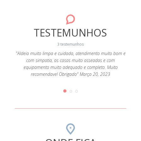
TESTEMUNHOS
3 testemunhos
 A casa
"Aldeia muito limpa e cuidada, atendimento muito bom e
"Ca
es. E a
com simpatia, as casas muito asseadas e com
perman
ncia a
equipamento muito adequado e completo. Muito
recomendavel Obrigado" Março 20, 2023