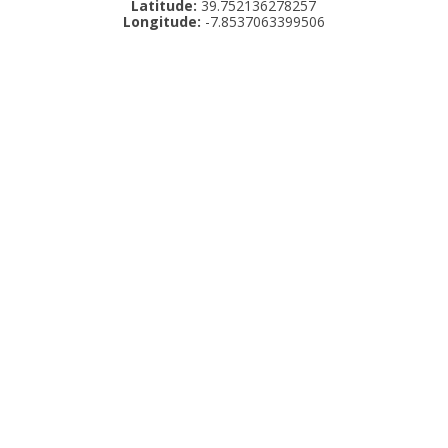
Latitude:
39.752136278257
Longitude:
-7.8537063399506