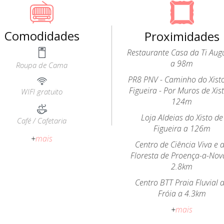
Comodidades
Proximidades
Restaurante Casa da Ti Aug
a 98m
Roupa de Cama
PR8 PNV - Caminho do Xist
Figueira - Por Muros de Xis
WIFI gratuito
124m
Loja Aldeias do Xisto de
Café / Cafetaria
Figueira a 126m
+
mais
Centro de Ciência Viva e 
Floresta de Proença-a-Nov
2.8km
Centro BTT Praia Fluvial 
Fróia a 4.3km
+
mais