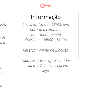
Informação
Check-in: 15h00 - 18h00 (em
usta
horário a combinar
antecipadamente)
o de
Check-out: 08h00 - 11h00
to a
Reserva mínima de 2 noites.
Todos os preços apresentados
incluem IVA à taxa legal em
da
vigor.
a a
da