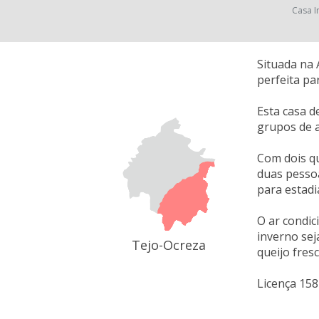
Casa I
Situada na 
perfeita pa
Esta casa d
grupos de a
Com dois qu
duas pesso
para estadi
O ar condic
inverno se
Tejo-Ocreza
queijo fresc
Licença 15