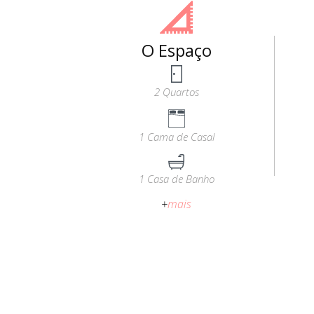
O Espaço
2 Quartos
1 Cama de Casal
1 Casa de Banho
+
mais