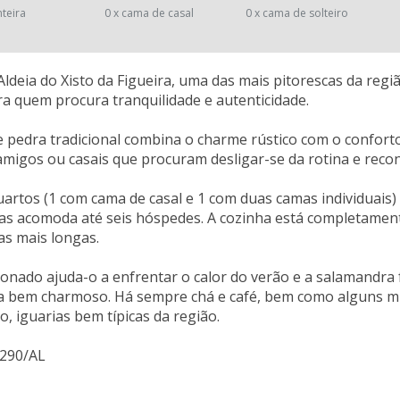
nteira
0 x cama de casal
0 x cama de solteiro
Aldeia do Xisto da Figueira, uma das mais pitorescas da regi
ra quem procura tranquilidade e autenticidade.
e pedra tradicional combina o charme rústico com o conforto
migos ou casais que procuram desligar-se da rotina e reco
artos (1 com cama de casal e 1 com duas camas individuais
as acomoda até seis hóspedes. A cozinha está completament
as mais longas.
ionado ajuda-o a enfrentar o calor do verão e a salamandra 
ja bem charmoso. Há sempre chá e café, bem como alguns mi
o, iguarias bem típicas da região.
8290/AL