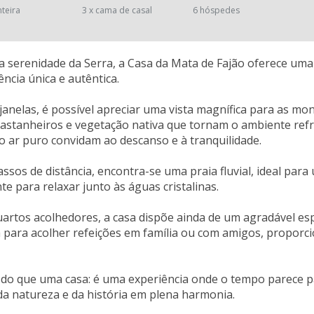
nteira
3 x cama de casal
6 hóspedes
 serenidade da Serra, a Casa da Mata de Fajão oferece uma
ncia única e autêntica.
 janelas, é possível apreciar uma vista magnífica para as m
castanheiros e vegetação nativa que tornam o ambiente refr
o ar puro convidam ao descanso e à tranquilidade.
ssos de distância, encontra-se uma praia fluvial, ideal pa
e para relaxar junto às águas cristalinas.
artos acolhedores, a casa dispõe ainda de um agradável es
 para acolher refeições em família ou com amigos, propor
 do que uma casa: é uma experiência onde o tempo parece pa
da natureza e da história em plena harmonia.