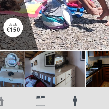
desde
€150