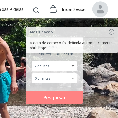
 das Aldeias
Iniciar Sessão
Notificação
A data de começo foi definida automaticamente
Check in/out
para hoje.
08/08
13/08/2026