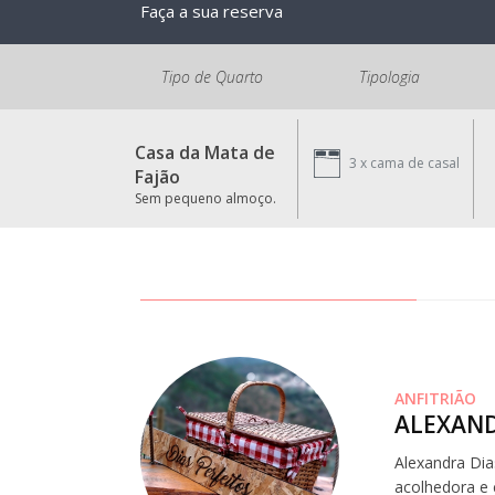
Faça a sua reserva
Tipo de Quarto
Tipologia
Casa da Mata de
3 x
cama de casal
Fajão
Sem pequeno almoço.
ANFITRIÃO
ALEXAND
Alexandra Dia
acolhedora e 