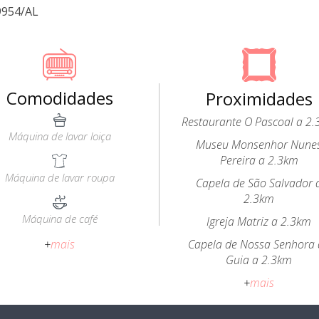
9954/AL
Comodidades
Proximidades
Restaurante O Pascoal a 2
Máquina de lavar loiça
Museu Monsenhor Nune
Pereira a 2.3km
Máquina de lavar roupa
Capela de São Salvador 
2.3km
Máquina de café
Igreja Matriz a 2.3km
+
mais
Capela de Nossa Senhora
Guia a 2.3km
+
mais