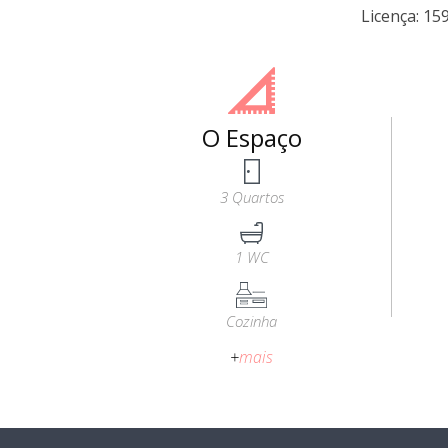
Licença: 15
O Espaço
3 Quartos
1 WC
Cozinha
+
mais