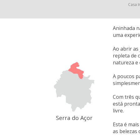
Casa I
Aninhada na
uma experiê
Ao abrir as
repleta de 
natureza e 
A poucos pa
simplesment
Com três qu
está pronta
livre.
Serra do Açor
Esta é mais
as belezas 