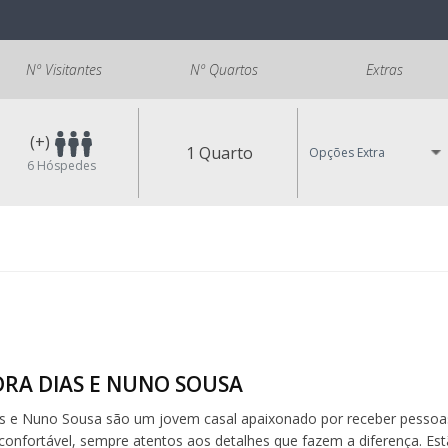
Nº Visitantes
Nº Quartos
Extras
(+)
1 Quarto
Opções Extra
6
Hóspedes
RA DIAS E NUNO SOUSA
s e Nuno Sousa são um jovem casal apaixonado por receber pessoas
confortável, sempre atentos aos detalhes que fazem a diferença. Estã