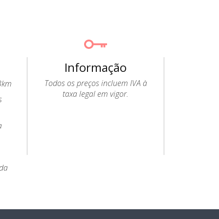
Informação
Todos os preços incluem IVA à
.3km
taxa legal em vigor.
s
a
 da