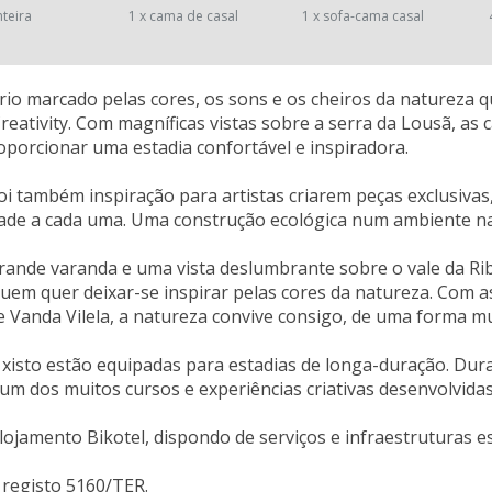
nteira
1 x cama de casal
1 x sofa-cama casal
io marcado pelas cores, os sons e os cheiros da natureza q
eativity. Com magníficas vistas sobre a serra da Lousã, as
oporcionar uma estadia confortável e inspiradora.
oi também inspiração para artistas criarem peças exclusiva
dade a cada uma. Uma construção ecológica num ambiente na
nde varanda e uma vista deslumbrante sobre o vale da Ribe
quem quer deixar-se inspirar pelas cores da natureza. Com a
 Vanda Vilela, a natureza convive consigo, de uma forma mui
 xisto estão equipadas para estadias de longa-duração. Dura
um dos muitos cursos e experiências criativas desenvolvidas 
lojamento Bikotel, dispondo de serviços e infraestruturas esp
registo 5160/TER.