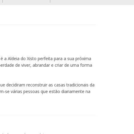
cancelamentos feitos com
menos de 10 dias de
antecedência e em datas
especiais como Natal,
Passagem de Ano, Eventos da
Cerdeira, Carnaval e Páscoa e
outros Feriados.
Todos os preços apresentados
é a Aldeia do Xisto perfeita para a sua próxima
incluem IVA à taxa legal em
iberdade de viver, abrandar e criar de uma forma
vigor.
ue decidiram reconstruir as casas tradicionais da
ram-se várias pessoas que estão diariamente na