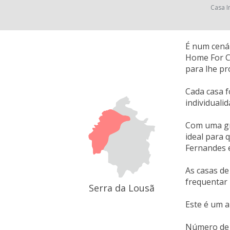
Casa I
É num cenár
Home For Cr
para lhe pr
Cada casa f
individuali
Com uma gra
ideal para 
Fernandes e
As casas de
frequentar 
Serra da Lousã
Este é um a
Número de 