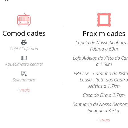
Comodidades
Proximidades
Capela de Nossa Senhora
Café / Cafetaria
Fátima a 69m
Loja Aldeias do Xisto do Ca
Aquecimento central
a 1.6km
PR4 LSA - Caminho do Xist
Lousã - Rota das Quatr
Salamandra
Aldeias a 1.7km
+
mais
Casa da Eira a 2.7km
Santuário de Nossa Senhor
Piedade a 3.5km
+
mais