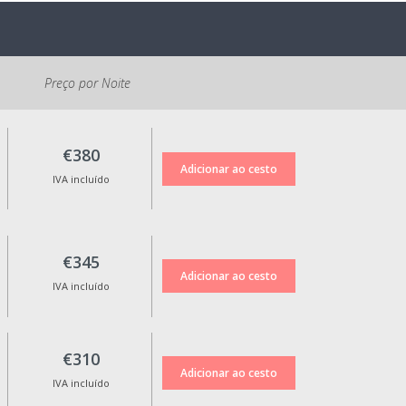
Recepção.
. Política de Cancelamento:
Em caso de cancelamento, será
Preço por Noite
devolvido 100% do valor da
reserva com tarifa standard,
nos cancelamentos efetuados
até 15 dias antes da data de
€380
check-in.
IVA incluído
As tarifas não reembolsáveis
não tem direito a qualquer tipo
de reembolso em caso de
cancelamento.
€345
A alteração da data da reserva
só é possível mediante
IVA incluído
aprovação, até 10 dias antes
da data de check-in e tem um
custo adicional de 30€.
€310
Não são efetuadas trocas de
IVA incluído
data ou devoluções para