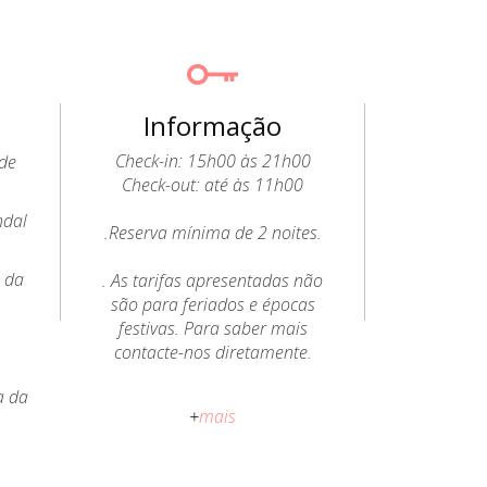
Informação
Check-in: 15h00 às 21h00
 de
Check-out: até às 11h00
ndal
.Reserva mínima de 2 noites.
o da
. As tarifas apresentadas não
o
são para feriados e épocas
festivas. Para saber mais
contacte-nos diretamente.
a da
. O estacionamento é gratuito e
+
mais
fica à entrada da aldeia, sendo
necessário percorrer uma
distância de 500m até à