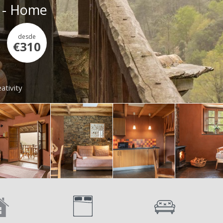
a - Home
desde
€310
ativity