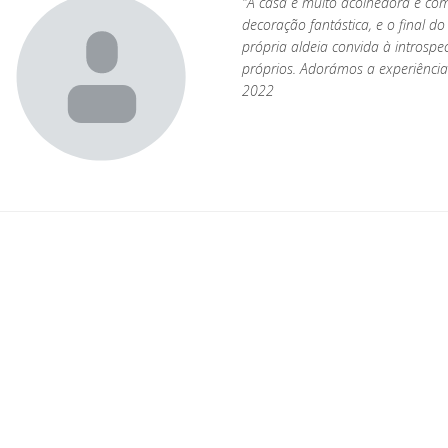
"A casa é muito acolhedora e co
decoração fantástica, e o final do
própria aldeia convida à intros
próprios. Adorámos a experiência
2022