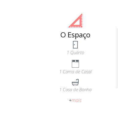
O Espaço
1 Quarto
1 Cama de Casal
1 Casa de Banho
+
mais