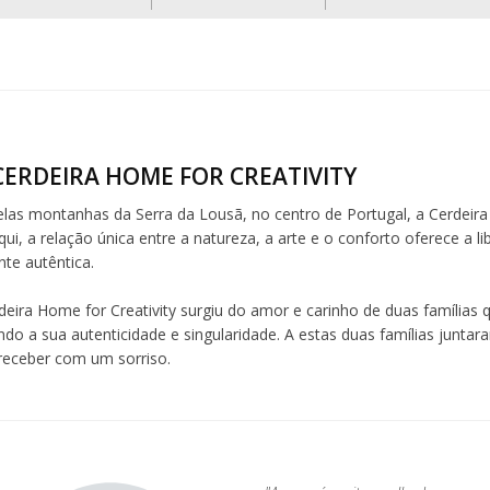
CERDEIRA HOME FOR CREATIVITY
elas montanhas da Serra da Lousã, no centro de Portugal, a Cerdeira 
ui, a relação única entre a natureza, a arte e o conforto oferece a l
te autêntica.
deira Home for Creativity surgiu do amor e carinho de duas famílias q
ndo a sua autenticidade e singularidade. A estas duas famílias junta
 receber com um sorriso.