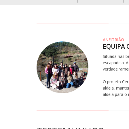
ANFITRIÃO
EQUIPA 
Situada nas b
escapadela. Aq
verdadeiramen
O projeto Cer
aldeia, mante
aldeia para o