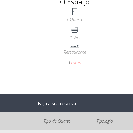
O Espaço
1 Quarto
1 WC
Restaurante
+
mais
Faça a sua reserva
Tipo de Quarto
Tipologia