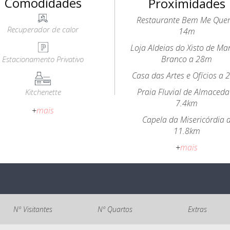
Comodidades
Proximidades
Restaurante Bem Me Quer
Recuperador de calor
14m
Loja Aldeias do Xisto de Ma
Branco a 28m
Estacionamento Privativo
Casa das Artes e Ofícios a
Praia Fluvial de Almaceda
Kitchenette
7.4km
+
mais
Capela da Misericórdia 
11.8km
+
mais
Nº Visitantes
Nº Quartos
Extras