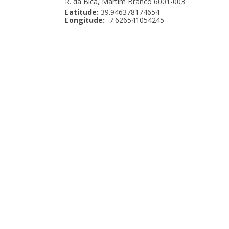
R. da Bica, Martim Branco 6001-003
Latitude:
39.946378174654
Longitude:
-7.626541054245