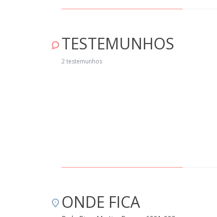
TESTEMUNHOS
xcelente experiência para recarregar baterias, num lugar calmo e muito
radável. A casa está bem recuperada e mobilada, a piscina é excelente
2 testemunhos
ra os dias mais quentes, e há muito para ver nas proximidades,
meadamente nos concelhos de Castelo Branco e Oleiros. A simpatia dos
fitriões, em particular da D. Fernanda Custódio e do filho Gustavo, fez-
s sentir em casa." Junho 16, 2025
ONDE FICA