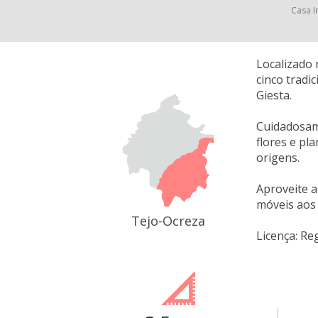
Casa I
Localizado 
cinco tradi
Giesta.
Cuidadosam
flores e pl
origens.
Aproveite a
móveis aos 
Tejo-Ocreza
Licença: Re