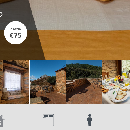
o
desde
€75