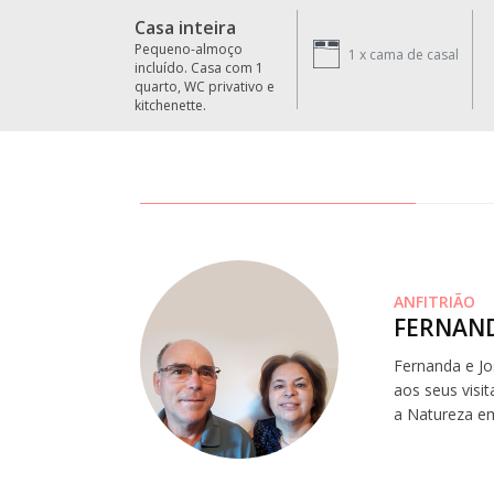
Casa inteira
Pequeno-almoço
1 x
cama de casal
incluído. Casa com 1
quarto, WC privativo e
kitchenette.
ANFITRIÃO
FERNAND
Fernanda e Jo
aos seus visit
a Natureza em