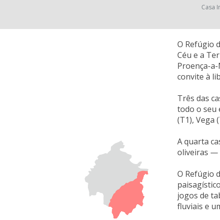
Casa I
O Refúgio 
Céu e a Ter
Proença-a-
convite à l
Três das ca
todo o seu 
(T1), Vega 
A quarta ca
oliveiras —
O Refúgio d
paisagístic
jogos de ta
fluviais e 