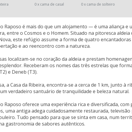
nteira
0 x cama de casal
0 x cama de solteiro
do Raposo é mais do que um alojamento — é uma aliança e
ra, entre o Cosmos e o Homem. Situado na pitoresca aldeia 
Nova, este refúgio assume a forma de quatro encantadoras
ibertação e ao reencontro com a natureza.
sas localizam-se no coração da aldeia e prestam homenage
esplendor. Receberam os nomes das três estrelas que forma
(T2) e Deneb (T3).
sa, a Casa da Ribeira, encontra-se a cerca de 1 km, junto à r
 um verdadeiro santuário de tranquilidade e beleza natural.
o Raposo oferece uma experiência rica e diversificada, com
os, uma antiga adega cuidadosamente restaurada, televisão por 
buleiro. Tudo pensado para que se sinta em casa, num terr
uma gastronomia de sabores autênticos.