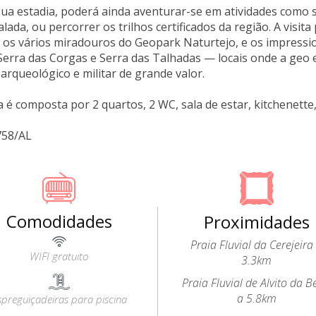
sua estadia, poderá ainda aventurar-se em atividades como
lada, ou percorrer os trilhos certificados da região. A visita
a, os vários miradouros do Geopark Naturtejo, e os impre
erra das Corgas e Serra das Talhadas — locais onde a geo e
arqueológico e militar de grande valor.
 é composta por 2 quartos, 2 WC, sala de estar, kitchenette, 
758/AL
Comodidades
Proximidades
Praia Fluvial da Cerejeira
WIFI gratuito
3.3km
Praia Fluvial de Alvito da B
a 5.8km
spreguiçadeiras para piscina