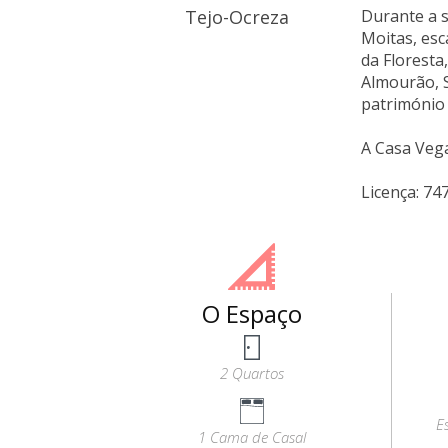
Tejo-Ocreza
Durante a 
Moitas, esca
da Florest
Almourão, S
património 
A Casa Vega
Licença: 74
O Espaço
2 Quartos
E
1 Cama de Casal