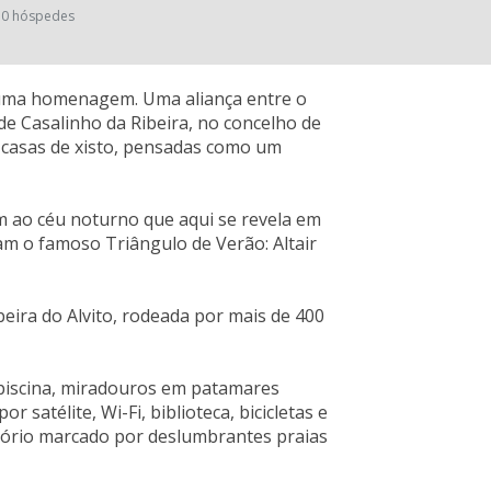
0 hóspedes
 uma homenagem. Uma aliança entre o
de Casalinho da Ribeira, no concelho de
 casas de xisto, pensadas como um
m ao céu noturno que aqui se revela em
m o famoso Triângulo de Verão: Altair
ibeira do Alvito, rodeada por mais de 400
 piscina, miradouros em patamares
satélite, Wi-Fi, biblioteca, bicicletas e
itório marcado por deslumbrantes praias