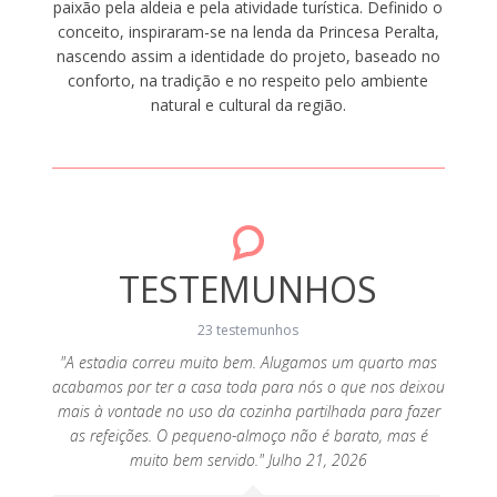
paixão pela aldeia e pela atividade turística. Definido o
conceito, inspiraram-se na lenda da Princesa Peralta,
nascendo assim a identidade do projeto, baseado no
conforto, na tradição e no respeito pelo ambiente
natural e cultural da região.
TESTEMUNHOS
23 testemunhos
"A estadia correu muito bem. Alugamos um quarto mas
"Agr
acabamos por ter a casa toda para nós o que nos deixou
equipad
ue nos
mais à vontade no uso da cozinha partilhada para fazer
tive
" Março
as refeições. O pequeno-almoço não é barato, mas é
porta
muito bem servido." Julho 21, 2026