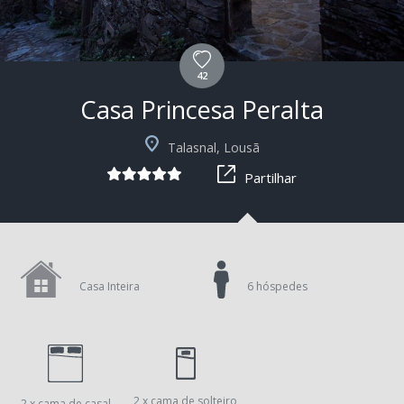
42
Casa Princesa Peralta
+4
Talasnal, Lousã
Partilhar
Casa Inteira
6 hóspedes
2 x cama de solteiro
2 x cama de casal