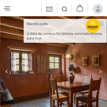
Notificação
A data de começo foi definida automaticamente
para hoje.