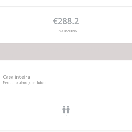
€288.2
IVA incluído
Este alojamento não tem capacidade para os hóspedes que
deseja
Casa inteira
Pequeno almoço incluído
2