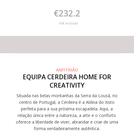
€232.2
IVA incluído
Este alojamento não tem capacidade para os hóspedes que
deseja
ANFITRIÃO
EQUIPA CERDEIRA HOME FOR
CREATIVITY
Situada nas belas montanhas da Serra da Lousã, no
centro de Portugal, a Cerdeira é a Aldeia do Xisto
perfeita para a sua próxima escapadela. Aqui, a
relação única entre a natureza, a arte e o conforto
oferece a liberdade de viver, abrandar e criar de uma
forma verdadeiramente autêntica.