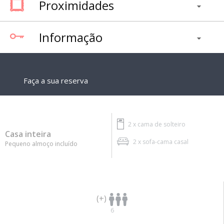
Proximidades
Informação
Faça a sua reserva
2 x
cama de solteiro
Casa inteira
2 x
sofa-cama casal
Pequeno almoço incluído
(+)
6