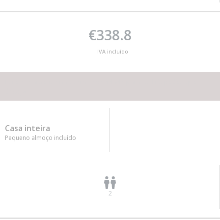
€338.8
IVA incluído
Este alojamento não tem capacidade para os hóspedes que
deseja
Casa inteira
Pequeno almoço incluído
2