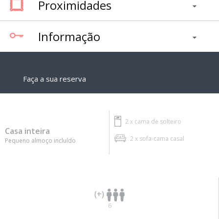
Proximidades
Informação
Faça a sua reserva
2 x
cama de solteiro
Casa inteira
2 x
sofa-cama casal
Pequeno almoço incluído
(+)
6