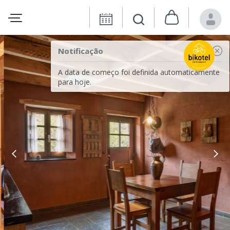
Notificação
A data de começo foi definida automaticamente
para hoje.