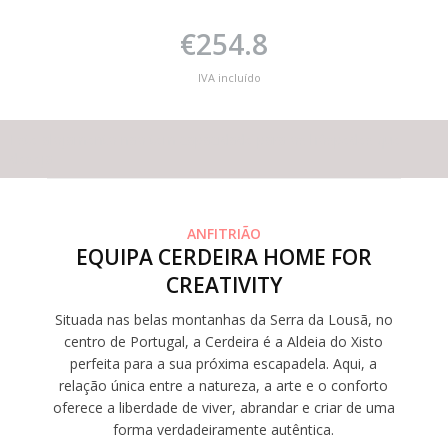
€254.8
IVA incluído
Este alojamento não tem capacidade para os hóspedes que
deseja
ANFITRIÃO
EQUIPA CERDEIRA HOME FOR
CREATIVITY
Situada nas belas montanhas da Serra da Lousã, no
centro de Portugal, a Cerdeira é a Aldeia do Xisto
perfeita para a sua próxima escapadela. Aqui, a
relação única entre a natureza, a arte e o conforto
oferece a liberdade de viver, abrandar e criar de uma
forma verdadeiramente autêntica.