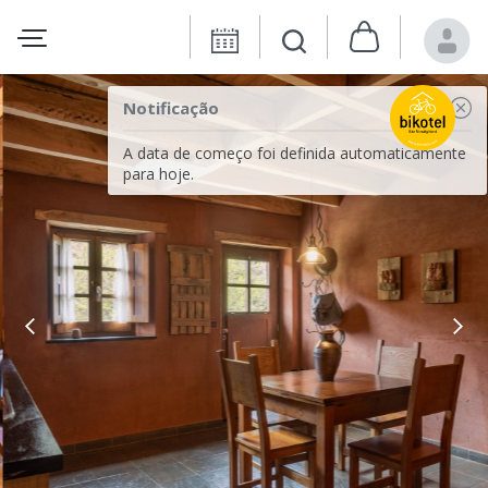
Notificação
A data de começo foi definida automaticamente
para hoje.