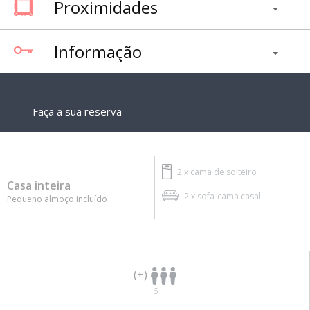
Proximidades
Informação
Faça a sua reserva
2 x
cama de solteiro
Casa inteira
2 x
sofa-cama casal
Pequeno almoço incluído
(+)
6