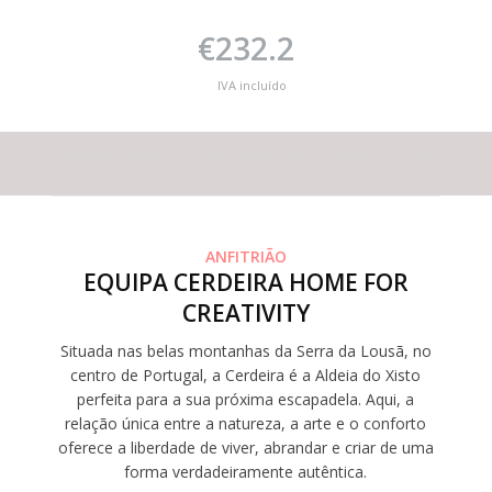
€232.2
IVA incluído
Este alojamento não tem capacidade para os hóspedes que
deseja
ANFITRIÃO
EQUIPA CERDEIRA HOME FOR
CREATIVITY
Situada nas belas montanhas da Serra da Lousã, no
centro de Portugal, a Cerdeira é a Aldeia do Xisto
perfeita para a sua próxima escapadela. Aqui, a
relação única entre a natureza, a arte e o conforto
oferece a liberdade de viver, abrandar e criar de uma
forma verdadeiramente autêntica.