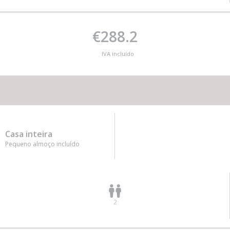
€288.2
IVA incluído
Este alojamento não tem capacidade para os hóspedes que
deseja
Casa inteira
Pequeno almoço incluído
2