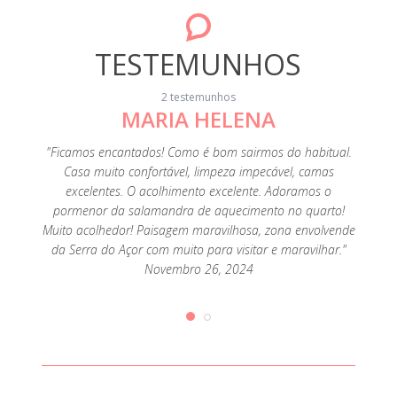
TESTEMUNHOS
2 testemunhos
MARIA HELENA
ena e a
"A Loc
áticos e
30 min 
"Ficamos encantados! Como é bom sairmos do habitual.
ecorada,
prestáv
Casa muito confortável, limpeza impecável, camas
uipada e
adorei
excelentes. O acolhimento excelente. Adoramos o
equeno
a sal
pormenor da salamandra de aquecimento no quarto!
haver
almo
Muito acolhedor! Paisagem maravilhosa, zona envolvende
rceria
muito
da Serra do Açor com muito para visitar e maravilhar."
ro 24,
com b
Novembro 26, 2024