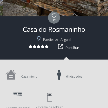
17
Casa do Rosmaninho
+2
Pardieiros, Arganil
Partilhar
Casa Inteira
6 hóspedes
2 x cama de solteiro
2 x cama de casal