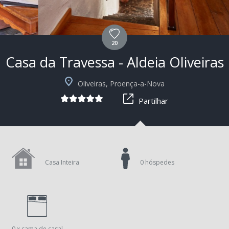
20
Casa da Travessa - Aldeia Oliveiras
Oliveiras, Proença-a-Nova
Partilhar
Casa Inteira
0 hóspedes
0 x cama de casal