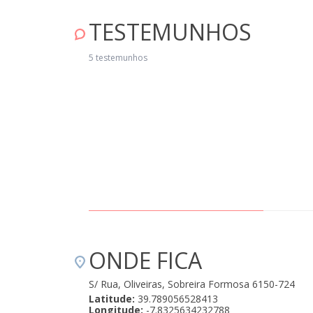
TESTEMUNHOS
a piscina" Agosto 20, 2019
5 testemunhos
ONDE FICA
S/ Rua, Oliveiras, Sobreira Formosa 6150-724
Latitude:
39.789056528413
Longitude:
-7.8325634232788