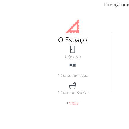
Licença nú
O Espaço
1 Quarto
1 Cama de Casal
1 Casa de Banho
+
mais