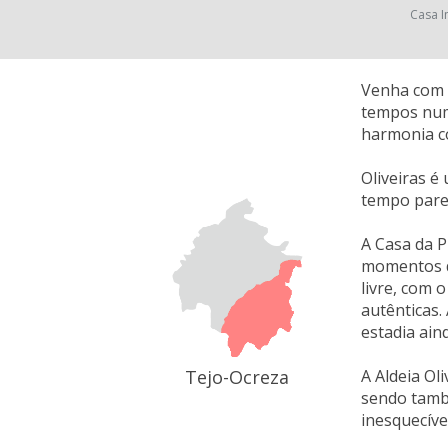
Casa I
Venha com a
tempos numa
harmonia c
Oliveiras é
tempo parec
A Casa da P
momentos de
livre, com 
autênticas
estadia ain
Tejo-Ocreza
A Aldeia Ol
sendo tamb
inesquecíve