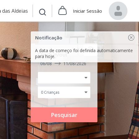
 das Aldeias
Iniciar Sessão
Notificação
A data de começo foi definida automaticamente
Check in/out
para hoje.
06/08
11/08/2026