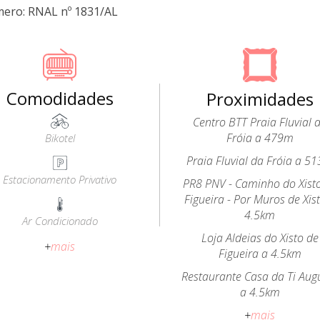
mero: RNAL nº 1831/AL
Comodidades
Proximidades
Centro BTT Praia Fluvial 
Fróia a 479m
Bikotel
Praia Fluvial da Fróia a 5
Estacionamento Privativo
PR8 PNV - Caminho do Xist
Figueira - Por Muros de Xis
4.5km
Ar Condicionado
Loja Aldeias do Xisto de
+
mais
Figueira a 4.5km
Restaurante Casa da Ti Aug
a 4.5km
+
mais