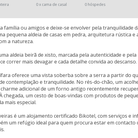
nteira
0 x cama de casal
0 hóspedes
 família ou amigos e deixe-se envolver pela tranquilidade d
 pequena aldeia de casas em pedra, arquitetura rústica e
om a natureza.
 uma aldeia beirã de xisto, marcada pela autenticidade e pel
e correr mais devagar e cada detalhe convida ao descanso.
ífara oferece uma vista soberba sobre a serra a partir do q
 contemplação e tranquilidade. No rés-do-chão, um acolhed
o charme adicional de um forno antigo recentemente recuper
. À chegada, um cesto de boas-vindas com produtos de peq
da mais especial.
iveiras é um alojamento certificado Bikotel, com serviços e in
ém um refúgio ideal para quem procura estar em contacto 
is.