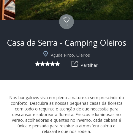
3
Casa da Serra - Camping Oleiros
Açude Pinto, Oleiros
Partilhar
Nos bungalows viva em pleno a natureza sem prescindir do
conforto. Descubra as nossas pequenas casas da floresta
com todo o requinte e atenção de que necessita para
descansar e saborear a floresta. Frescas e luminosas no
verão, acolhedoras e quentes no inverno, cada cabana é
única e pensada para respirar a atmosfera calma e
relaxante que nos rodeia.