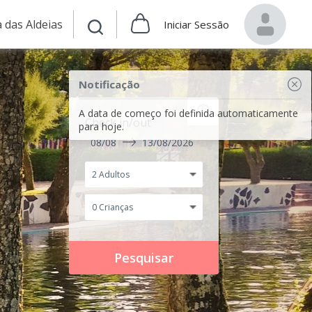
 das Aldeias
Iniciar Sessão
Notificação
A data de começo foi definida automaticamente
Check in/out
para hoje.
08/08
13/08/2026