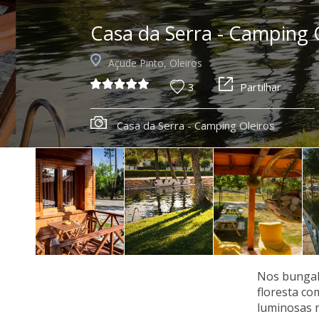
Casa da Serra - Camping 
Açude Pinto, Oleiros
3
Partilhar
Camping Oleiros
Nos bungal
floresta co
luminosas n