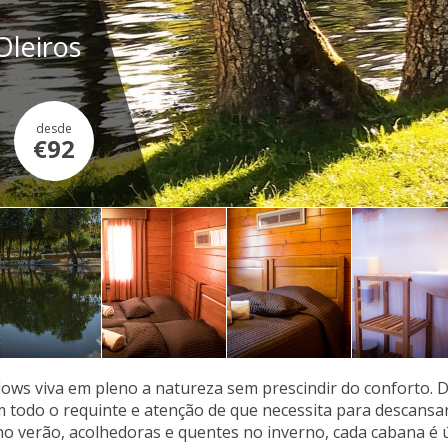
Oleiros
desde
€92
ows viva em pleno a natureza sem prescindir do conforto. 
m todo o requinte e atenção de que necessita para descansar 
o verão, acolhedoras e quentes no inverno, cada cabana é ú