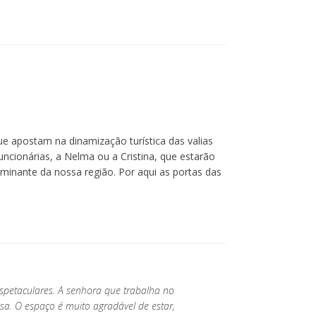
Todos os preços apresentados incluem
IVA à taxa legal em vigor.
ue apostam na dinamização turística das valias
cionárias, a Nelma ou a Cristina, que estarão
ominante da nossa região. Por aqui as portas das
espetaculares. A senhora que trabalha no
a. O espaço é muito agradável de estar,