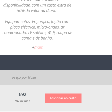
disponibilidade, com um custo extra de
50% do valor da diária.
Equipamentos: Frigorífico, fogão com
placa eléctrica, micro-ondas, ar
condicionado, TV satélite, Wi-fi, roupa de
cama e de banho.
+
mais
Animais de companhia permitidos.
Pernoita obrigatória no abrigo para
animais.
Política de Cancelamento:
Até 5 dias antes da data de check-in:
Preço por Noite
valor da reserva em crédito para
utilização num período de até 6 meses;
Menos de 5 dias da data de check-in:
€92
sem devolução ou alteração das datas
IVA incluído
da reserva.