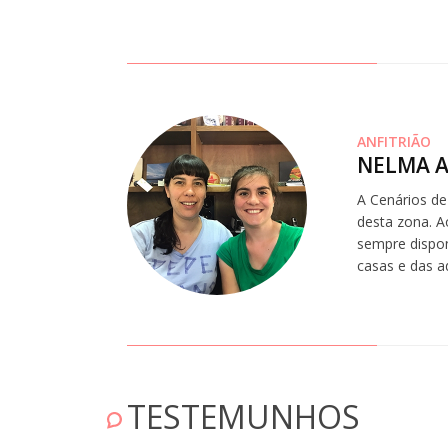
ANFITRIÃO
NELMA A
A Cenários de
desta zona. A
sempre dispon
casas e das 
UI
TESTEMUNHOS
oi excelente! 5 estrelas!" Abril 15, 2019