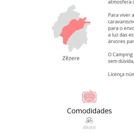
atmosfera c
Para viver 
caravanismo
para o envo
a luz das es
árvores par
O Camping O
Zêzere
sem dúvida,
Licença nú
Comodidades
Bikotel