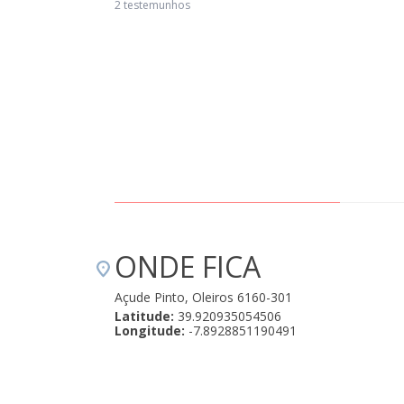
2 testemunhos
ONDE FICA
Açude Pinto, Oleiros 6160-301
Latitude:
39.920935054506
Longitude:
-7.8928851190491