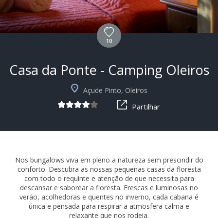
10
Casa da Ponte - Camping Oleiros
Açude Pinto, Oleiros
Partilhar
Nos bungalows viva em pleno a natureza sem prescindir do
conforto. Descubra as nossas pequenas casas da floresta
com todo o requinte e atenção de que necessita para
descansar e saborear a floresta. Frescas e luminosas no
verão, acolhedoras e quentes no inverno, cada cabana é
única e pensada para respirar a atmosfera calma e
relaxante que nos rodeia.