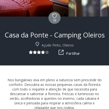
10
Casa da Ponte - Camping Oleiros
Açude Pinto, Oleiros
Partilhar
Nos bungalows viva em pleno a natureza sem prescindir do
conforto. Descubra as nossas pequenas casas da floresta
com todo o requinte e atenção de que necessita para
descansar e saborear a floresta. Frescas e luminosas no
verão, acolhedoras e quentes no inverno, cada cabana é
única e pensada para respirar a atmosfera calma e
relaxante que nos rodeia.