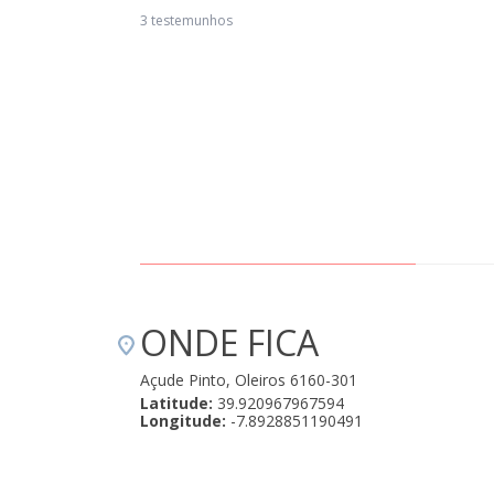
ma experiência em família a repetir. Atendimento excelente, as casas são
3 testemunhos
timas e quentinhas! Só a caldeira é que é à justa para 4 banhos, só
nseguimos água quente em 2 banhos." Maio 02, 2019
ONDE FICA
Açude Pinto, Oleiros 6160-301
Latitude:
39.920967967594
Longitude:
-7.8928851190491