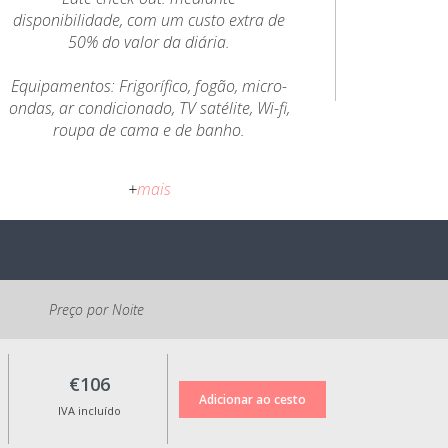
disponibilidade, com um custo extra de
50% do valor da diária.
Equipamentos: Frigorífico, fogão, micro-
ondas, ar condicionado, TV satélite, Wi-fi,
roupa de cama e de banho.
Política de Cancelamento:
+
mais
Até 5 dias antes da data de check-in:
valor da reserva em crédito para
utilização num período de até 6 meses;
Menos de 5 dias da data de check-in:
sem devolução ou alteração das datas
da reserva.
Preço por Noite
Todos os preços apresentados incluem
IVA à taxa legal em vigor.
€106
IVA incluído