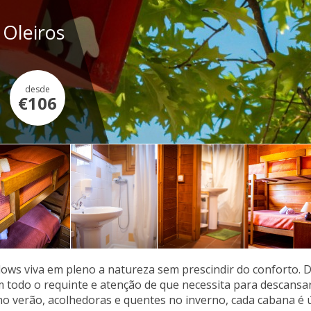
Oleiros
desde
€106
ows viva em pleno a natureza sem prescindir do conforto. 
m todo o requinte e atenção de que necessita para descansar 
o verão, acolhedoras e quentes no inverno, cada cabana é ú