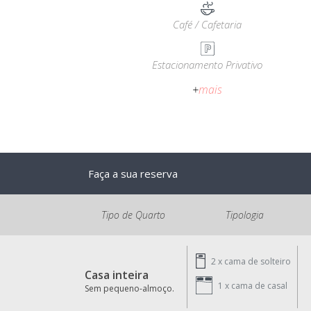
Café / Cafetaria
Estacionamento Privativo
+
mais
Faça a sua reserva
Tipo de Quarto
Tipologia
2 x
cama de solteiro
Casa inteira
1 x
cama de casal
Sem pequeno-almoço.