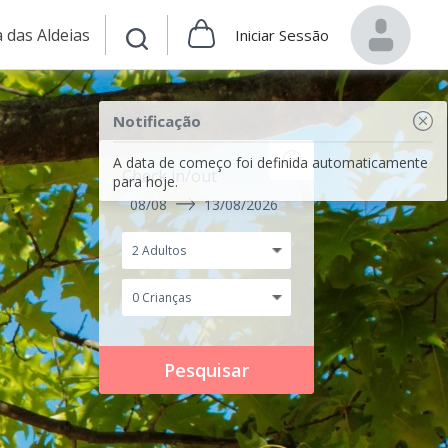
 das Aldeias
Iniciar Sessão
Notificação
A data de começo foi definida automaticamente
Check in/out
para hoje.
08/08
13/08/2026