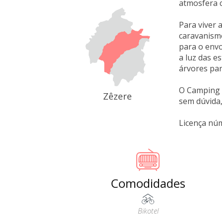
atmosfera c
Para viver 
caravanismo
para o envo
a luz das es
árvores par
O Camping O
Zêzere
sem dúvida,
Licença nú
Comodidades
Bikotel