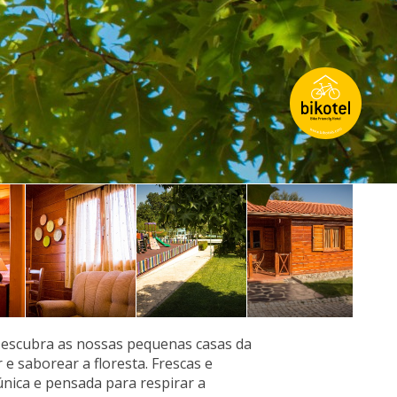
Descubra as nossas pequenas casas da
e saborear a floresta. Frescas e
nica e pensada para respirar a