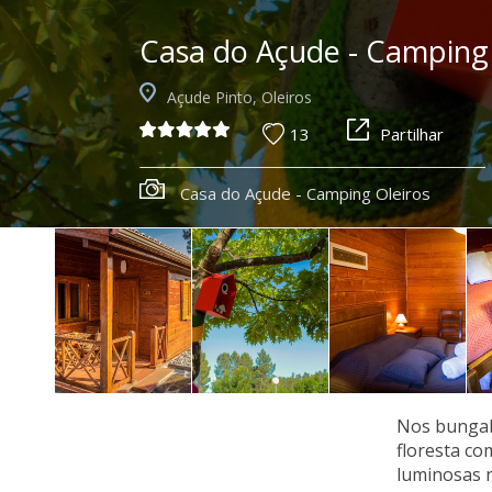
Casa do Açude - Camping 
Açude Pinto, Oleiros
13
Partilhar
Casa do Açude - Camping Oleiros
Nos bungal
floresta co
luminosas n