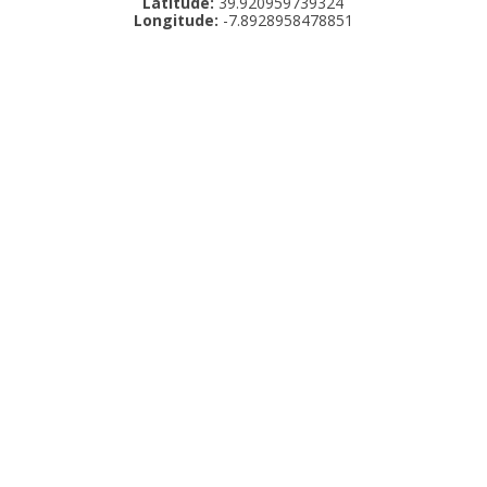
Latitude:
39.920959739324
Longitude:
-7.8928958478851