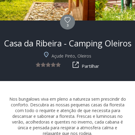
3
Casa da Ribeira - Camping Oleiros
+2
Açude Pinto, Oleiros
Partilhar
Nos bungalows viva em pleno a natureza sem prescindir do
conforto. Descubra as nossas pequenas casas da floresta
com todo o requinte e atenção de que necessita para
descansar e saborear a floresta. Frescas e luminosas no
verão, acolhedoras e quentes no inverno, cada cabana é
única e pensada para respirar a atmosfera calma e
relaxante que nos rodeia.