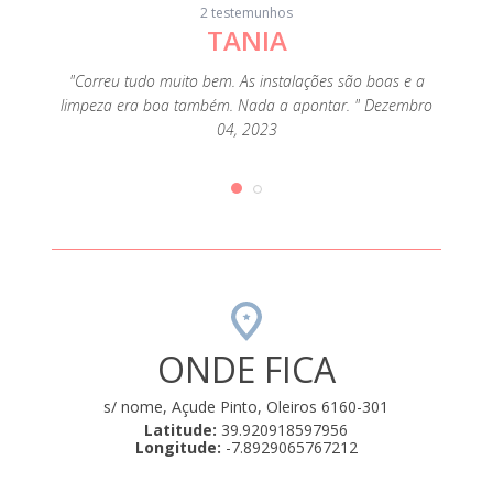
2 testemunhos
TANIA
ho pela
"Correu tudo muito bem. As instalações são boas e a
"Não o
ia foi
limpeza era boa também. Nada a apontar. " Dezembro
Casa 
o, com a
04, 2023
bastan
o. O
pra
r, e tem
bungalo
ionado
áreas
es, e,
nos q
" Agosto
acredi
ONDE FICA
s/ nome, Açude Pinto, Oleiros 6160-301
Latitude:
39.920918597956
Longitude:
-7.8929065767212