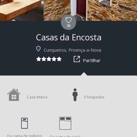
30
Casas da Encosta
+5
Cunqueiros, Proença-a-Nova
Partilhar
Casa Inteira
0 hóspedes
0 x cama de solteiro
0 x cama de casal