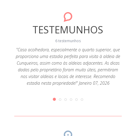
TESTEMUNHOS
6 testemunhos
om
"Casa acolhedora, especialmente o quarto superior, que
s mais
proporciona uma estadia perfeita para visita à aldeia de
"We l
ário. É
Cunqueiros, assim como às aldeias adjacentes. As dicas
specia
cores
dadas pelo proprietário foram muito úteis, permitiram
the h
ina na
nos visitar aldeias e locais de interesse. Recomendo
kind p
bro 02,
estadia nesta propriedade!" Janeiro 07, 2026