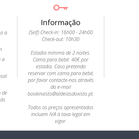
Informação
(Self) Check-in: 16h00 - 24h00
ão a
Check-out: 10h30
m
Estadia mínima de 2 noites.
a a
Cama para bebé: 40€ por
estadia. Caso pretenda
reservar com cama para bebé,
sal
por favor contacte-nos através
do e-mail
o de
bookinxisto@aldeiasdoxisto.pt.
 às
Todos os preços apresentados
incluem IVA à taxa legal em
vigor.