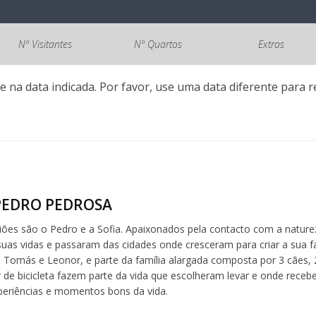
Nº Visitantes
Nº Quartos
Extras
e na data indicada. Por favor, use uma data diferente para re
 PEDRO PEDROSA
riões são o Pedro e a Sofia. Apaixonados pela contacto com a natur
as vidas e passaram das cidades onde cresceram para criar a sua fam
, Tomás e Leonor, e parte da família alargada composta por 3 cães, 2 
r de bicicleta fazem parte da vida que escolheram levar e onde rec
xperiências e momentos bons da vida.