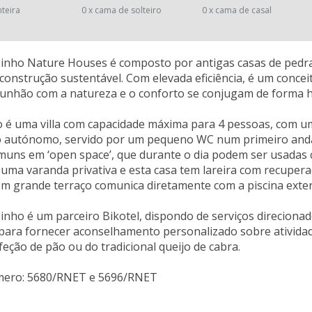
nteira
0 x cama de solteiro
0 x cama de casal
inho Nature Houses é composto por antigas casas de pedra
 construção sustentável. Com elevada eficiência, é um conce
unhão com a natureza e o conforto se conjugam de forma 
 é uma villa com capacidade máxima para 4 pessoas, com uma
 autónomo, servido por um pequeno WC num primeiro andar
uns em ‘open space’, que durante o dia podem ser usadas 
uma varanda privativa e esta casa tem lareira com recupera
m grande terraço comunica diretamente com a piscina exteri
inho é um parceiro Bikotel, dispondo de serviços direcionado
ara fornecer aconselhamento personalizado sobre atividade
eção de pão ou do tradicional queijo de cabra.
mero: 5680/RNET e 5696/RNET