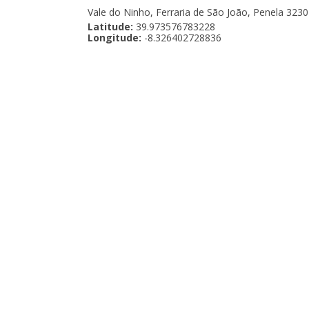
Vale do Ninho, Ferraria de São João, Penela 323
Latitude:
39.973576783228
Longitude:
-8.326402728836