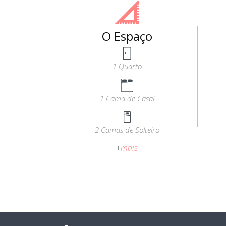
O Espaço
1 Quarto
1 Cama de Casal
2 Camas de Solteiro
+
mais