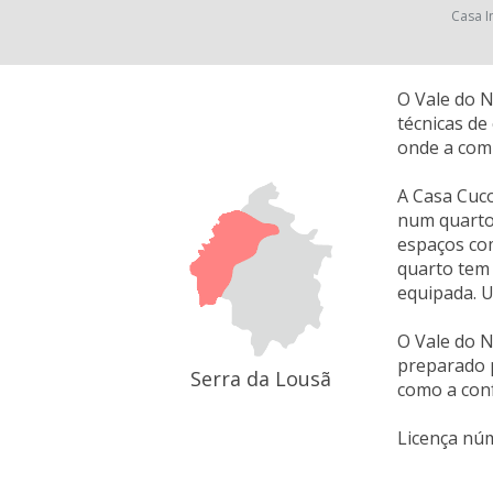
Casa I
O Vale do N
técnicas de
onde a com
A Casa Cuco
num quarto
espaços com
quarto tem 
equipada. U
O Vale do N
preparado p
Serra da Lousã
como a conf
Licença nú