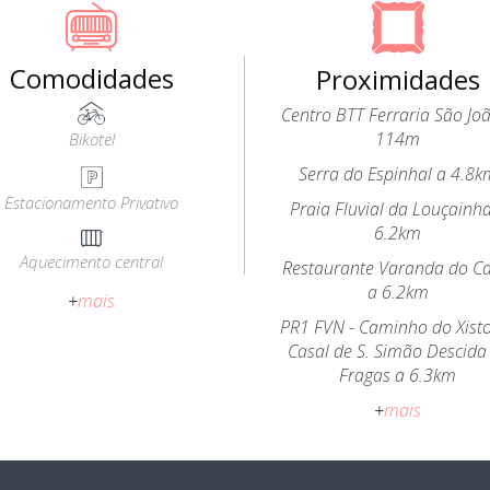
Comodidades
Proximidades
Centro BTT Ferraria São Jo
114m
Bikotel
Serra do Espinhal a 4.8k
Estacionamento Privativo
Praia Fluvial da Louçainh
6.2km
Aquecimento central
Restaurante Varanda do Ca
a 6.2km
+
mais
PR1 FVN - Caminho do Xist
Casal de S. Simão Descida
Fragas a 6.3km
+
mais