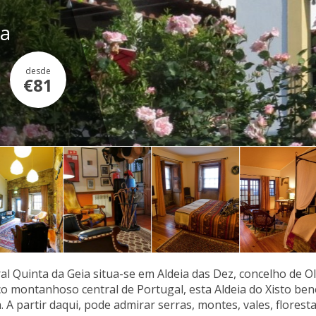
ia
desde
€81
al Quinta da Geia situa-se em Aldeia das Dez, concelho de Ol
o montanhoso central de Portugal, esta Aldeia do Xisto bene
 A partir daqui, pode admirar serras, montes, vales, floresta