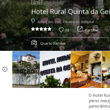
Hotel Rural Quinta da Ge
Aldeia das Dez, Oliveira do Hospital
39
Partilhar
Hotel Rural Quinta da Geia
O Hotel Rur
pleno maciç
panorâmica.