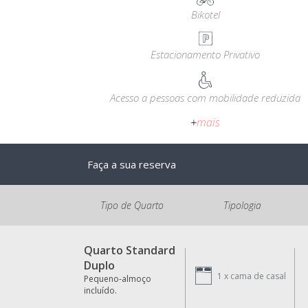
Bikotel
Estacionamento Privativo
Acesso a pessoas com mobilidade reduzida
+
mais
Faça a sua reserva
Tipo de Quarto
Tipologia
Quarto Standard
Duplo
1 x
cama de casal
Pequeno-almoço
incluído.