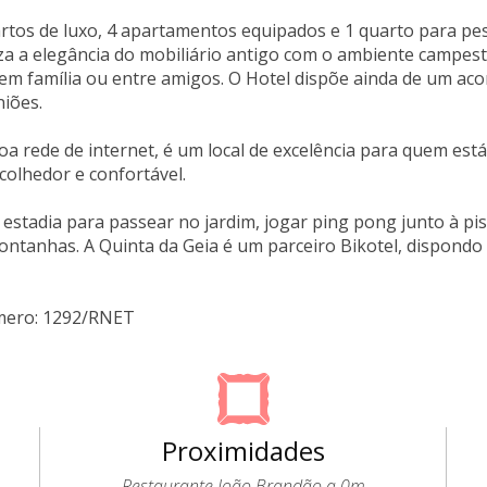
tos de luxo, 4 apartamentos equipados e 1 quarto para pe
za a elegância do mobiliário antigo com o ambiente campe
m família ou entre amigos. O Hotel dispõe ainda de um aco
niões.
 rede de internet, é um local de excelência para quem est
acolhedor e confortável.
 estadia para passear no jardim, jogar ping pong junto à pis
ntanhas. A Quinta da Geia é um parceiro Bikotel, dispondo d
mero: 1292/RNET
Proximidades
Restaurante João Brandão a 0m