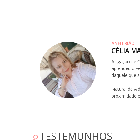
ANFITRIÃO
CÉLIA M
A ligação de 
aprendeu o ve
daquele que 
Natural de Ald
proximidade e
ÂNIA
TESTEMUNHOS