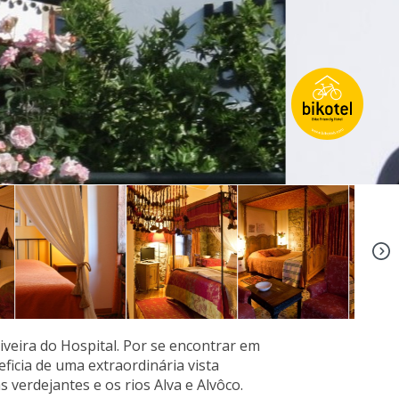
+18
iveira do Hospital. Por se encontrar em
ficia de uma extraordinária vista
s verdejantes e os rios Alva e Alvôco.