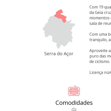
Com 19 quar
da Geia cru
momentos e
sala de reu
Com uma boa
tranquilo, 
Aproveite a
Serra do Açor
puro das mo
de ciclismo.
Licença nú
Comodidades