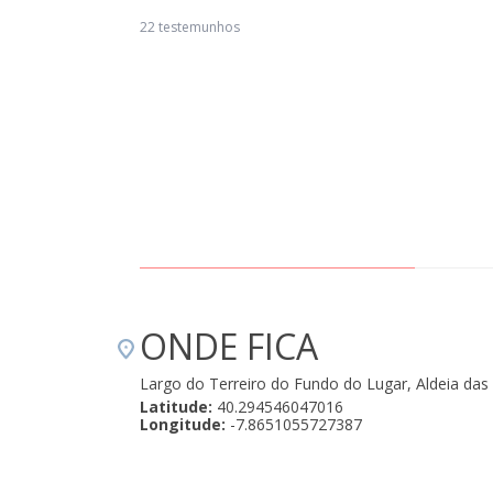
 hotel é charmoso, tem uma decoração que lembra os as casas senhoriai
22 testemunhos
stante acolhedor. O pequeno-almoço era muito bom, não pela quantidad
s sim pela qualidade dos produtos. " Junho 13, 2019
ONDE FICA
Largo do Terreiro do Fundo do Lugar, Aldeia da
Latitude:
40.294546047016
Longitude:
-7.8651055727387