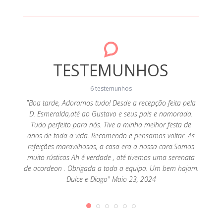
TESTEMUNHOS
6 testemunhos
"Boa tarde, Adoramos tudo! Desde a recepção feita pela
D. Esmeralda,até ao Gustavo e seus pais e namorada.
e
"Our 
Tudo perfeito para nós. Tive a minha melhor festa de
 mas
back 
anos de toda a vida. Recomendo e pensamos voltar. As
 A
exce
refeições maravilhosas, a casa era a nossa cara.Somos
 sendo
snacks 
muito rústicos Ah é verdade , até tivemos uma serenata
bem lá.
was v
de acordeon . Obrigada a toda a equipa. Um bem hajam.
r todos
experie
Dulce e Diogo" Maio 23, 2024
indo na
19