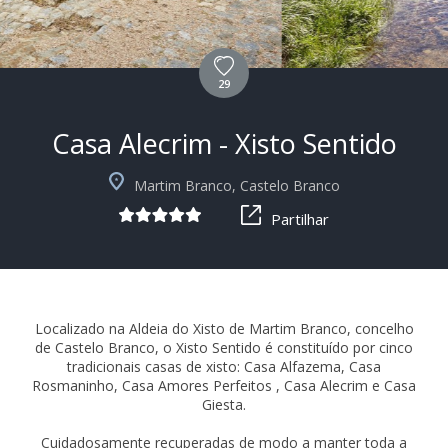
29
Casa Alecrim - Xisto Sentido
+4
Martim Branco, Castelo Branco
Partilhar
Localizado na Aldeia do Xisto de Martim Branco, concelho
de Castelo Branco, o Xisto Sentido é constituído por cinco
tradicionais casas de xisto: Casa Alfazema, Casa
Rosmaninho, Casa Amores Perfeitos , Casa Alecrim e Casa
Giesta.
Cuidadosamente recuperadas de modo a manter toda a