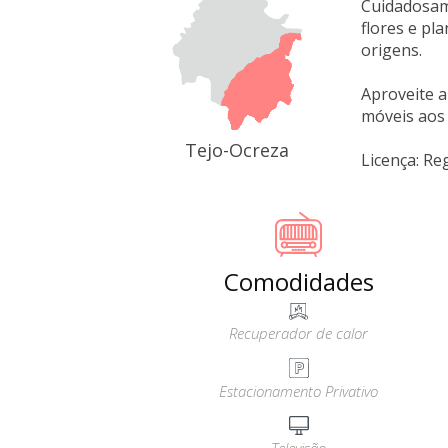
Cuidadosam
flores e pl
origens.
Aproveite a
móveis aos 
Tejo-Ocreza
Licença: Re
Comodidades
Recuperador de calor
Estacionamento Privativo