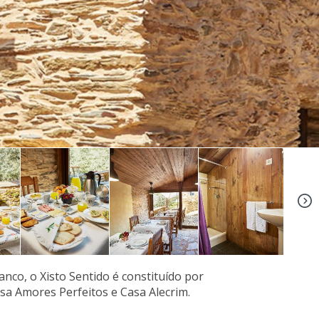
+5
nco, o Xisto Sentido é constituído por
sa Amores Perfeitos e Casa Alecrim.