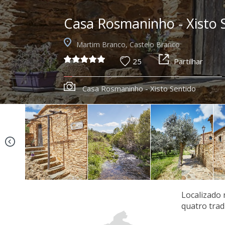
Casa Rosmaninho - Xisto 
Martim Branco, Castelo Branco
25
Partilhar
Casa Rosmaninho - Xisto Sentido
Localizado 
quatro trad