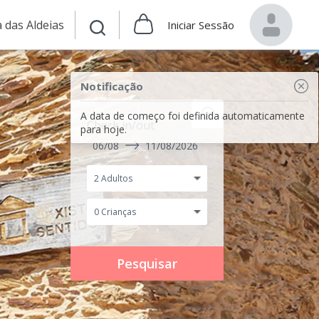
 das Aldeias
Iniciar Sessão
Notificação
A data de começo foi definida automaticamente
Check in/out
para hoje.
06/08
11/08/2026