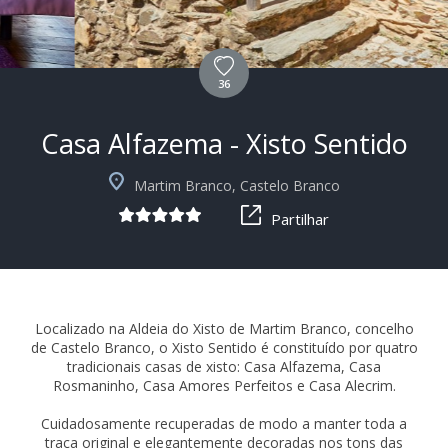
36
Casa Alfazema - Xisto Sentido
+3
Martim Branco, Castelo Branco
Partilhar
Localizado na Aldeia do Xisto de Martim Branco, concelho
de Castelo Branco, o Xisto Sentido é constituído por quatro
tradicionais casas de xisto: Casa Alfazema, Casa
Rosmaninho, Casa Amores Perfeitos e Casa Alecrim.
Cuidadosamente recuperadas de modo a manter toda a
traça original e elegantemente decoradas nos tons das