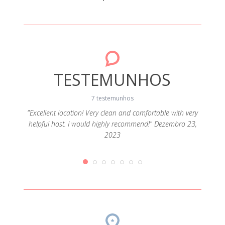
TESTEMUNHOS
7 testemunhos
"Excellent location! Very clean and comfortable with very
helpful host. I would highly recommend!" Dezembro 23,
e braços
"Func
2023
Quartos
r sem