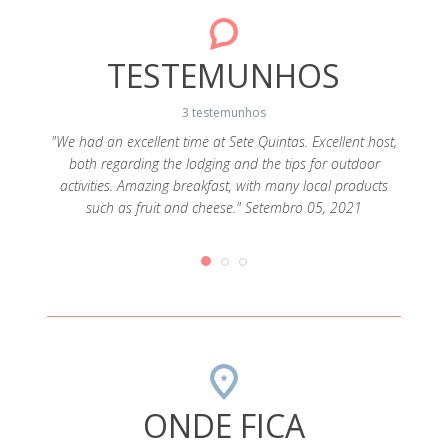
TESTEMUNHOS
3 testemunhos
tos até
"We had an excellent time at Sete Quintas. Excellent host,
, ideal
both regarding the lodging and the tips for outdoor
"Um lo
to
activities. Amazing breakfast, with many local products
atend
 no
such as fruit and cheese." Setembro 05, 2021
dono 
reco
aprov
ONDE FICA