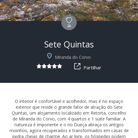
26
Sete Quintas
+15
Miranda do Corvo
Partilhar
O interior é confortável e acolhedor, mas é no espaço
exterior que reside o grande fator de atração do Sete
Quintas, um alojamento localizado em Retorta, concelho
de Miranda do Corvo, com 4 quartos e 1 suite familiar. A
natureza é imponente e o rio Dueça abraça os antigos
moinhos, agora recuperados e transformados em casas de
pedra cheias de charme. Ao ar livre, os hóspedes podem