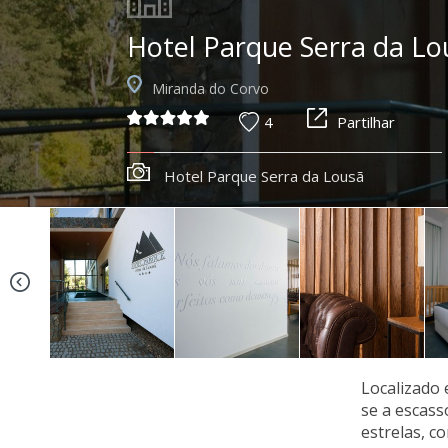
Hotel Parque Serra da Lo
Miranda do Corvo
4
Partilhar
Hotel Parque Serra da Lousã
Localizado 
se a escass
estrelas, c