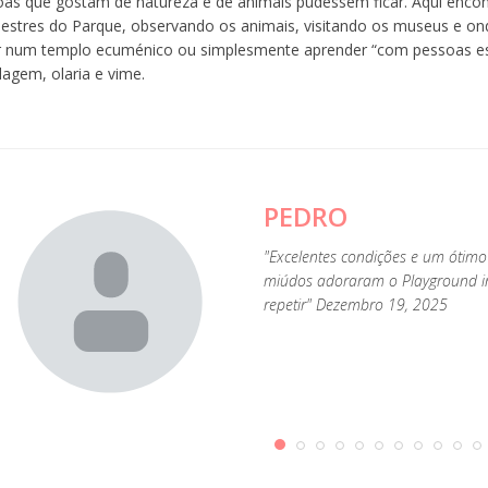
as que gostam de natureza e de animais pudessem ficar. Aqui encont
estres do Parque, observando os animais, visitando os museus e on
tir num templo ecuménico ou simplesmente aprender “com pessoas es
lagem, olaria e vime.
PEDRO
"Excelentes condições e um ótimo 
miúdos adoraram o Playground inte
repetir" Dezembro 19, 2025