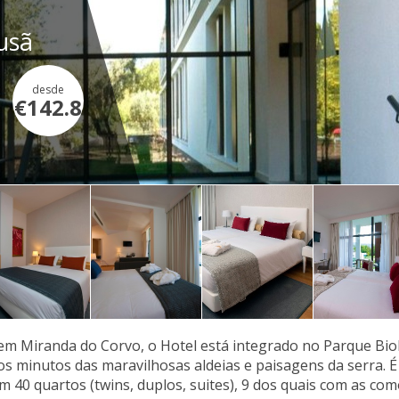
usã
desde
€142.8
em Miranda do Corvo, o Hotel está integrado no Parque Bio
os minutos das maravilhosas aldeias e paisagens da serra. É
om 40 quartos (twins, duplos, suites), 9 dos quais com as c