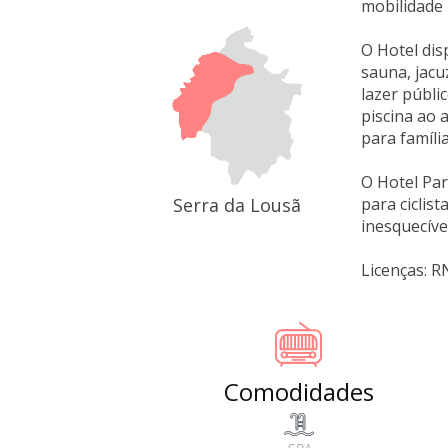
mobilidade 
O Hotel dis
sauna, jacu
lazer públi
piscina ao 
para famíli
O Hotel Par
Serra da Lousã
para ciclis
inesquecíve
Licenças: 
Comodidades