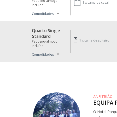
Pequeno-almoço
1 x
cama de casal
incluído
Comodidades
Quarto Single
Standard
1 x
cama de solteiro
Pequeno-almoço
incluído
Comodidades
ANFITRIÃO
EQUIPA 
O Hotel Parqu