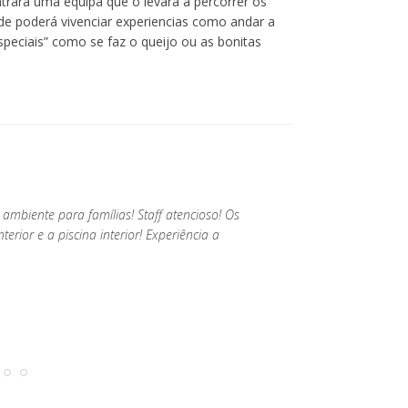
rará uma equipa que o levará a percorrer os
de poderá vivenciar experiencias como andar a
peciais” como se faz o queijo ou as bonitas
ambiente para famílias! Staff atencioso! Os
rior e a piscina interior! Experiência a