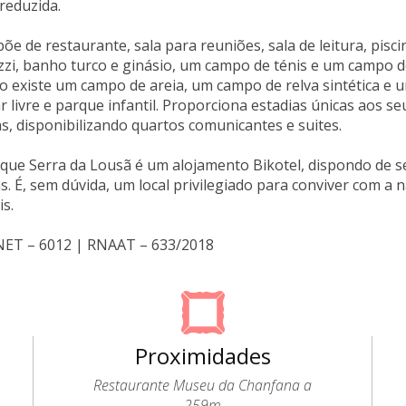
reduzida.
põe de restaurante, sala para reuniões, sala de leitura, pisc
zzi, banho turco e ginásio, um campo de ténis e um campo
co existe um campo de areia, um campo de relva sintética e
ar livre e parque infantil. Proporciona estadias únicas aos 
as, disponibilizando quartos comunicantes e suites.
que Serra da Lousã é um alojamento Bikotel, dispondo de ser
tas. É, sem dúvida, um local privilegiado para conviver com 
is.
RNET – 6012 | RNAAT – 633/2018
Proximidades
Restaurante Museu da Chanfana a
259m