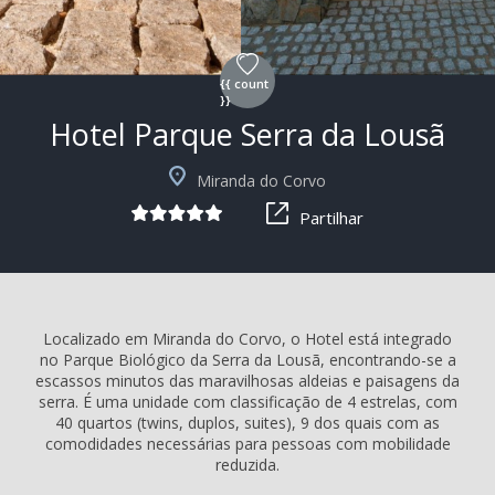
{{ count
}}
Hotel Parque Serra da Lousã
+15
Miranda do Corvo
Partilhar
Localizado em Miranda do Corvo, o Hotel está integrado
no Parque Biológico da Serra da Lousã, encontrando-se a
escassos minutos das maravilhosas aldeias e paisagens da
serra. É uma unidade com classificação de 4 estrelas, com
40 quartos (twins, duplos, suites), 9 dos quais com as
comodidades necessárias para pessoas com mobilidade
reduzida.