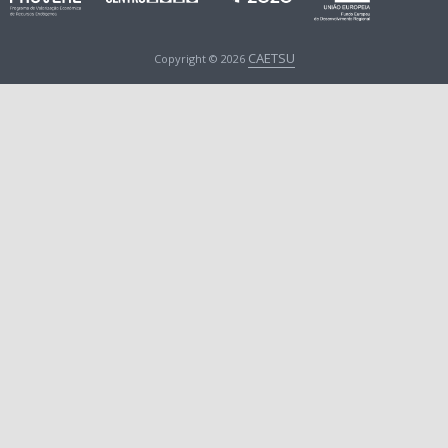
CAETSU
Copyright © 2026
{{ lodge.length + experience.length + restaurant.length + voucher.length - whtotal }}
404
ERRO
Ups… Chegou ao fim da
Aldeia!
Aqui já não há mais nada para ver.
Continue a sua viagem, através do nosso