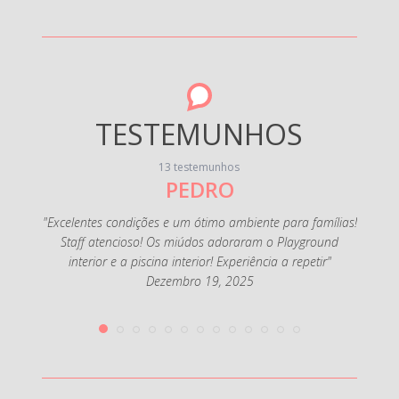
TESTEMUNHOS
13 testemunhos
PEDRO
"Foi o
muit
família
"Excelentes condições e um ótimo ambiente para famílias!
ofertas
Staff atencioso! Os miúdos adoraram o Playground
e como
interior e a piscina interior! Experiência a repetir"
Dezembro 19, 2025