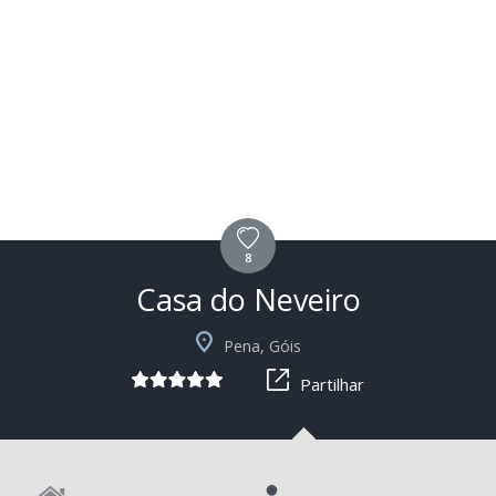
8
Casa do Neveiro
+2
Pena, Góis
Partilhar