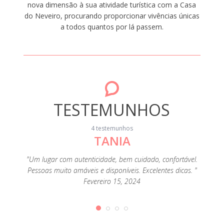
nova dimensão à sua atividade turística com a Casa
do Neveiro, procurando proporcionar vivências únicas
a todos quantos por lá passem.
TESTEMUNHOS
4 testemunhos
TANIA
"Boa 
anfitr
uipada.
"Um lugar com autenticidade, bem cuidado, confortável.
aju
icazes e
Pessoas muito amáveis e disponíveis. Excelentes dicas. "
Fevereiro 15, 2024