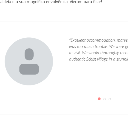
aldeia e a sua magnífica envolvência. Vieram para ficar!
"Excellent accommodation, marvel
was too much trouble. We were giv
to visit. We would thoroughly re
authentic Schist village in a stun