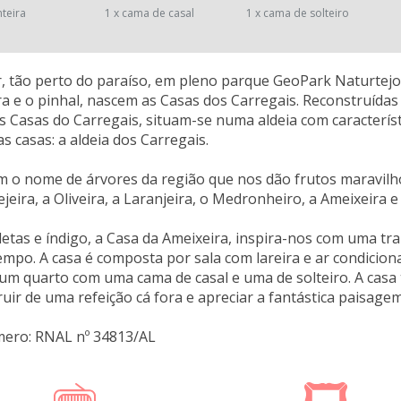
nteira
1 x cama de casal
1 x cama de solteiro
, tão perto do paraíso, em pleno parque GeoPark Naturtejo
ra e o pinhal, nascem as Casas dos Carregais. Reconstruídas 
 Casas do Carregais, situam-se numa aldeia com característi
s casas: a aldeia dos Carregais.
m o nome de árvores da região que nos dão frutos maravilho
jeira, a Oliveira, a Laranjeira, o Medronheiro, a Ameixeira e
letas e índigo, a Casa da Ameixeira, inspira-nos com uma tr
tempo. A casa é composta por sala com lareira e ar condicion
um quarto com uma cama de casal e uma de solteiro. A cas
uir de uma refeição cá fora e apreciar a fantástica paisagem
mero: RNAL nº 34813/AL