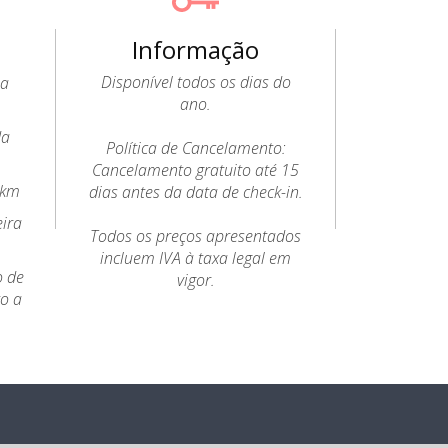
Informação
Disponível todos os dias do
 a
ano.
da
Política de Cancelamento:
Cancelamento gratuito até 15
6km
dias antes da data de check-in.
eira
Todos os preços apresentados
incluem IVA à taxa legal em
o de
vigor.
to a