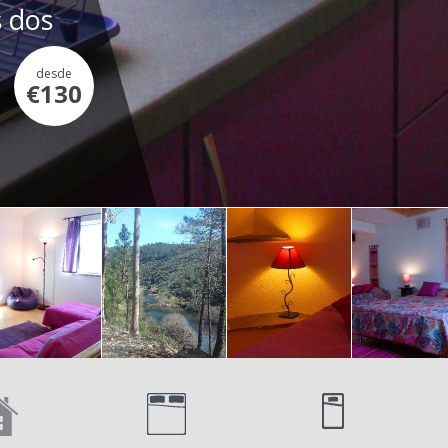
s dos
desde
€130