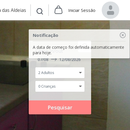
 das Aldeias
Iniciar Sessão
Notificação
A data de começo foi definida automaticamente
Check in/out
para hoje.
07/08
12/08/2026