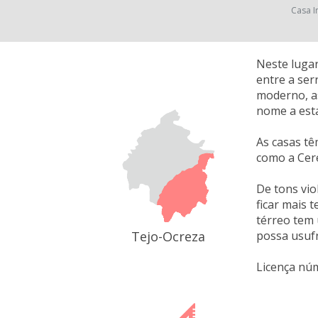
Casa I
Neste lugar
entre a ser
moderno, as
nome a esta
As casas tê
como a Cere
De tons vio
ficar mais 
térreo tem 
Tejo-Ocreza
possa usufr
Licença nú