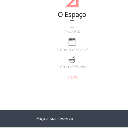
O Espaço
1 Quarto
1 Cama de Casal
1 Casa de Banho
+
mais
Faça a sua reserva