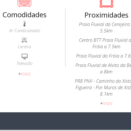
Comodidades
Proximidades
Praia Fluvial da Cerejeira
Ar Condicionado
5.5km
Centro BTT Praia Fluvial 
Fróia a 7.5km
Lareira
Praia Fluvial da Fróia a 7.
Televisão
Praia Fluvial de Alvito da B
a 8km
+
mais
PR8 PNV - Caminho do Xist
Figueira - Por Muros de Xis
8.1km
+
mais