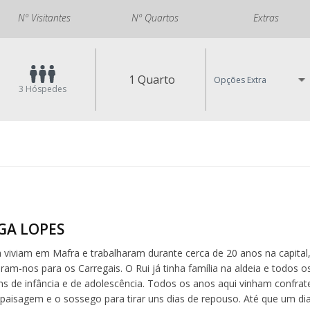
Nº Visitantes
Nº Quartos
Extras
1 Quarto
Opções Extra
3
Hóspedes
LGA LOPES
a viviam em Mafra e trabalharam durante cerca de 20 anos na capital
eram-nos para os Carregais. O Rui já tinha família na aldeia e todos 
s de infância e de adolescência. Todos os anos aqui vinham confrate
paisagem e o sossego para tirar uns dias de repouso. Até que um dia 