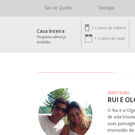
Tipo de Quarto
Tipologia
1 x
cama de solteiro
Casa Inteira
Pequeno-almoço
1 x
cama de casal
incluído.
ANFITRIÃO
RUI E O
O Rui e a Olg
de vida troux
suas passagen
imensidão da 