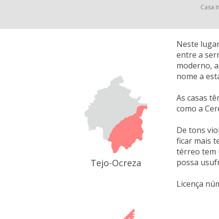
Casa I
Neste lugar
entre a ser
moderno, as
nome a esta
As casas tê
como a Cere
De tons vio
ficar mais 
térreo tem 
Tejo-Ocreza
possa usufr
Licença nú