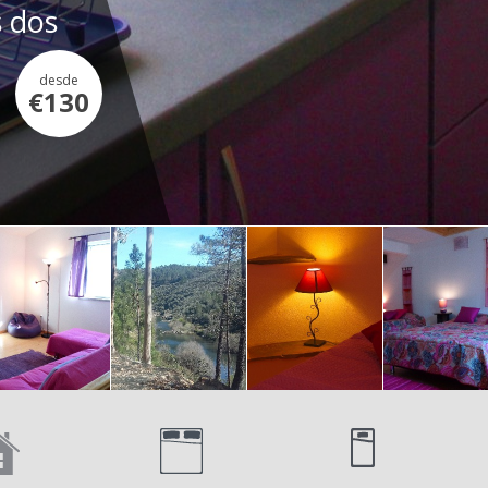
s dos
desde
€130