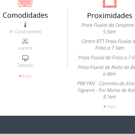
Comodidades
Proximidades
Praia Fluvial da Cerejeira
Ar Condicionado
5.5km
Centro BTT Praia Fluvial 
Fróia a 7.5km
Lareira
Praia Fluvial da Fróia a 7.
Televisão
Praia Fluvial de Alvito da B
a 8km
+
mais
PR8 PNV - Caminho do Xist
Figueira - Por Muros de Xis
8.1km
+
mais