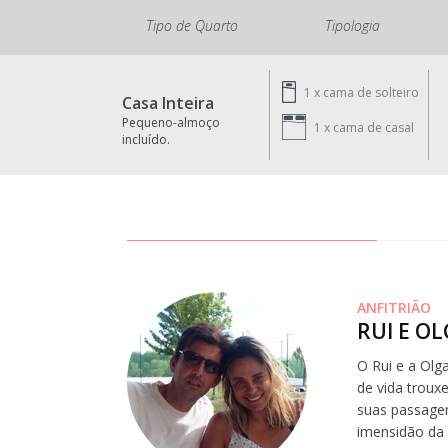
Tipo de Quarto
Tipologia
1 x
cama de solteiro
Casa Inteira
Pequeno-almoço
1 x
cama de casal
incluído.
ANFITRIÃO
RUI E O
O Rui e a Olg
de vida troux
suas passagen
imensidão da 