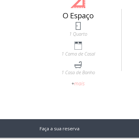
O Espaço
1 Quarto
1 Cama de Casal
1 Casa de Banho
+
mais
Faça a sua reserva