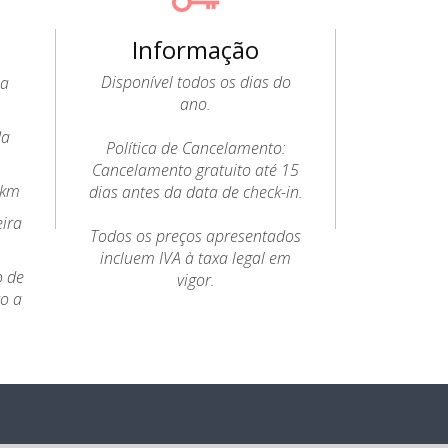
Informação
Disponível todos os dias do
 a
ano.
da
Política de Cancelamento:
Cancelamento gratuito até 15
6km
dias antes da data de check-in.
eira
Todos os preços apresentados
incluem IVA à taxa legal em
o de
vigor.
to a