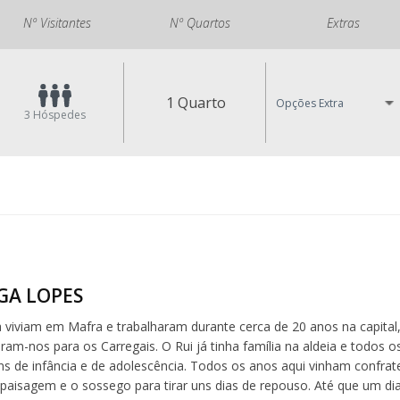
Nº Visitantes
Nº Quartos
Extras
1 Quarto
Opções Extra
3
Hóspedes
LGA LOPES
a viviam em Mafra e trabalharam durante cerca de 20 anos na capital
eram-nos para os Carregais. O Rui já tinha família na aldeia e todos 
s de infância e de adolescência. Todos os anos aqui vinham confrate
paisagem e o sossego para tirar uns dias de repouso. Até que um dia 