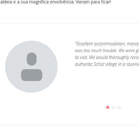
aldeia e a sua magnífica envolvência. Vieram para ficar!
"Excellent accommodation, marvel
was too much trouble. We were giv
to visit. We would thoroughly re
authentic Schist village in a stun