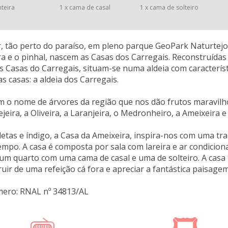
nteira
1 x cama de casal
1 x cama de solteiro
, tão perto do paraíso, em pleno parque GeoPark Naturtejo
ra e o pinhal, nascem as Casas dos Carregais. Reconstruídas 
 Casas do Carregais, situam-se numa aldeia com característi
s casas: a aldeia dos Carregais.
m o nome de árvores da região que nos dão frutos maravilho
jeira, a Oliveira, a Laranjeira, o Medronheiro, a Ameixeira e
letas e índigo, a Casa da Ameixeira, inspira-nos com uma tr
tempo. A casa é composta por sala com lareira e ar condicion
um quarto com uma cama de casal e uma de solteiro. A cas
uir de uma refeição cá fora e apreciar a fantástica paisagem
mero: RNAL nº 34813/AL