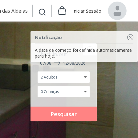
 das Aldeias
Iniciar Sessão
Notificação
A data de começo foi definida automaticamente
Check in/out
para hoje.
07/08
12/08/2026