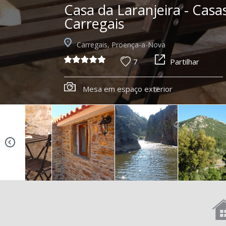
Casa da Laranjeira - Casa
Carregais
Carregais, Proença-a-Nova
7
Partilhar
Casa da Laranjeira - Casas dos Carregais