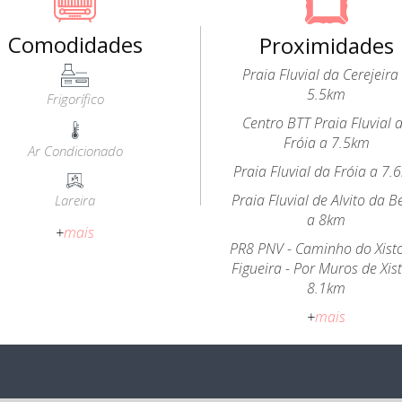
Comodidades
Proximidades
Praia Fluvial da Cerejeira
5.5km
Frigorífico
Centro BTT Praia Fluvial 
Fróia a 7.5km
Ar Condicionado
Praia Fluvial da Fróia a 7.
Praia Fluvial de Alvito da B
Lareira
a 8km
+
mais
PR8 PNV - Caminho do Xist
Figueira - Por Muros de Xis
8.1km
+
mais