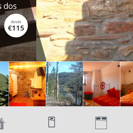
s dos
desde
€115