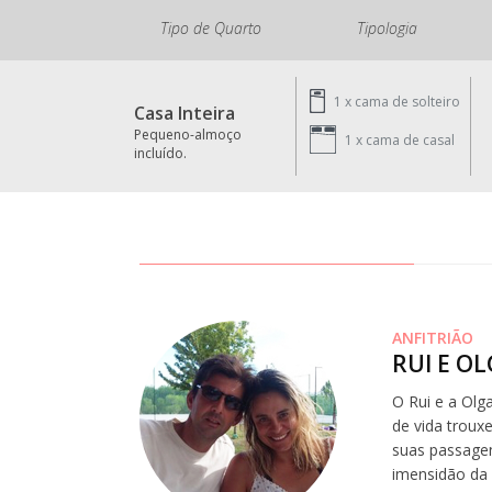
Tipo de Quarto
Tipologia
1 x
cama de solteiro
Casa Inteira
Pequeno-almoço
1 x
cama de casal
incluído.
ANFITRIÃO
RUI E O
O Rui e a Olg
de vida troux
suas passagen
imensidão da 