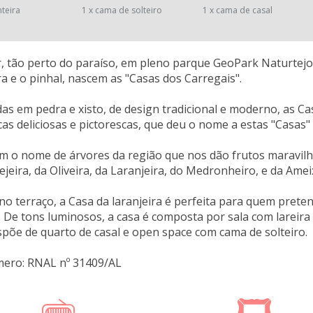
nteira
1 x cama de solteiro
1 x cama de casal
, tão perto do paraíso, em pleno parque GeoPark Naturtejo
ra e o pinhal, nascem as "Casas dos Carregais".
as em pedra e xisto, de design tradicional e moderno, as C
icas deliciosas e pictorescas, que deu o nome a estas "Casas"
m o nome de árvores da região que nos dão frutos maravilho
ejeira, da Oliveira, da Laranjeira, do Medronheiro, e da Amei
 terraço, a Casa da laranjeira é perfeita para quem pretend
o. De tons luminosos, a casa é composta por sala com lareira
spõe de quarto de casal e open space com cama de solteiro.
mero: RNAL nº 31409/AL