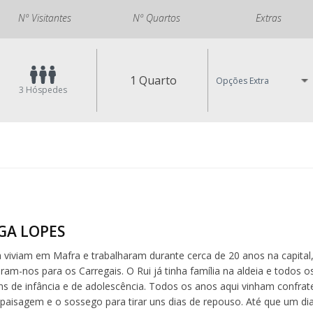
Nº Visitantes
Nº Quartos
Extras
1 Quarto
Opções Extra
3
Hóspedes
LGA LOPES
a viviam em Mafra e trabalharam durante cerca de 20 anos na capital
eram-nos para os Carregais. O Rui já tinha família na aldeia e todos 
s de infância e de adolescência. Todos os anos aqui vinham confrate
paisagem e o sossego para tirar uns dias de repouso. Até que um dia 