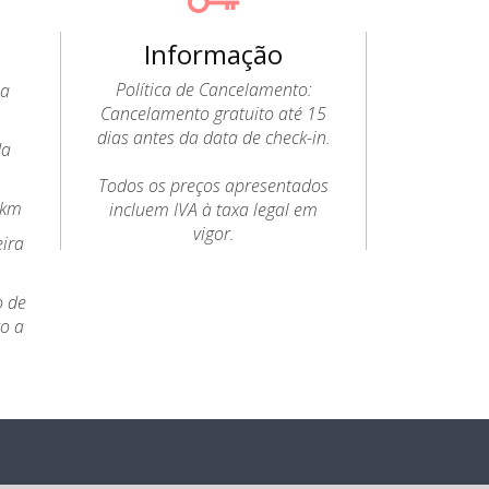
Informação
Política de Cancelamento:
 a
Cancelamento gratuito até 15
dias antes da data de check-in.
da
Todos os preços apresentados
6km
incluem IVA à taxa legal em
vigor.
eira
o de
to a