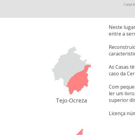
Casa I
Neste lugar
entre a ser
Reconstruid
caracterist
As Casas tê
caso da Cer
Com pequeno
ler um livr
Tejo-Ocreza
superior di
Licença nú