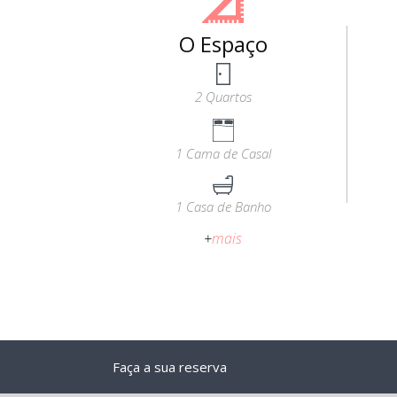
O Espaço
2 Quartos
1 Cama de Casal
1 Casa de Banho
+
mais
Faça a sua reserva