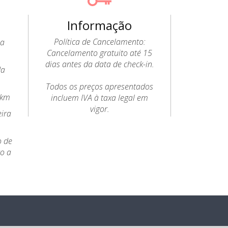
Informação
Política de Cancelamento:
 a
Cancelamento gratuito até 15
dias antes da data de check-in.
da
Todos os preços apresentados
6km
incluem IVA à taxa legal em
vigor.
eira
o de
to a