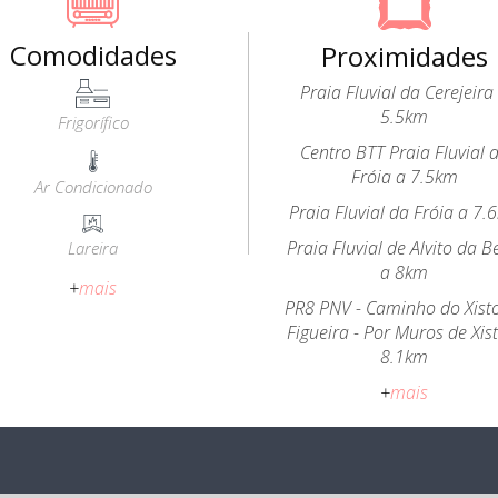
Comodidades
Proximidades
Praia Fluvial da Cerejeira
5.5km
Frigorífico
Centro BTT Praia Fluvial 
Fróia a 7.5km
Ar Condicionado
Praia Fluvial da Fróia a 7.
Praia Fluvial de Alvito da B
Lareira
a 8km
+
mais
PR8 PNV - Caminho do Xist
Figueira - Por Muros de Xis
8.1km
+
mais