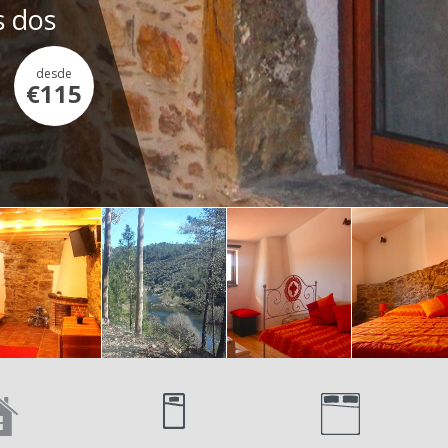
s dos
desde
€115