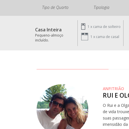
Tipo de Quarto
Tipologia
1 x
cama de solteiro
Casa Inteira
Pequeno-almoço
1 x
cama de casal
incluído.
ANFITRIÃO
RUI E O
O Rui e a Olg
de vida troux
suas passagen
imensidão da 