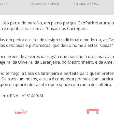
nteira
1 x cama de solteiro
1 x cama de casal
, tão perto do paraíso, em pleno parque GeoPark Naturtejo
ra e o pinhal, nascem as "Casas dos Carregais".
as em pedra e xisto, de design tradicional e moderno, as C
icas deliciosas e pictorescas, que deu o nome a estas "Casas"
m o nome de árvores da região que nos dão frutos maravilho
ejeira, da Oliveira, da Laranjeira, do Medronheiro, e da Amei
 terraço, a Casa da laranjeira é perfeita para quem pretend
o. De tons luminosos, a casa é composta por sala com lareira
spõe de quarto de casal e open space com cama de solteiro.
mero: RNAL nº 31409/AL