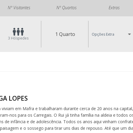
Nº Visitantes
Nº Quartos
Extras
1 Quarto
Opções Extra
3
Hóspedes
LGA LOPES
a viviam em Mafra e trabalharam durante cerca de 20 anos na capital
eram-nos para os Carregais. O Rui já tinha família na aldeia e todos 
s de infância e de adolescência. Todos os anos aqui vinham confrate
paisagem e o sossego para tirar uns dias de repouso. Até que um dia 