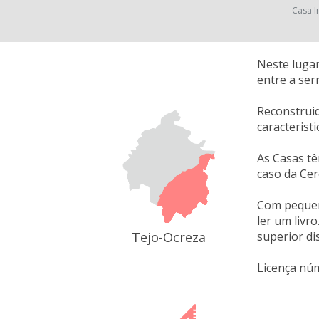
Casa I
Neste lugar
entre a ser
Reconstruid
caracterist
As Casas tê
caso da Cer
Com pequeno
ler um livr
Tejo-Ocreza
superior di
Licença nú