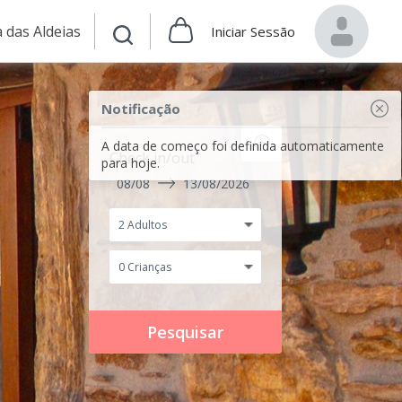
 das Aldeias
Iniciar Sessão
Notificação
A data de começo foi definida automaticamente
Check in/out
para hoje.
08/08
13/08/2026