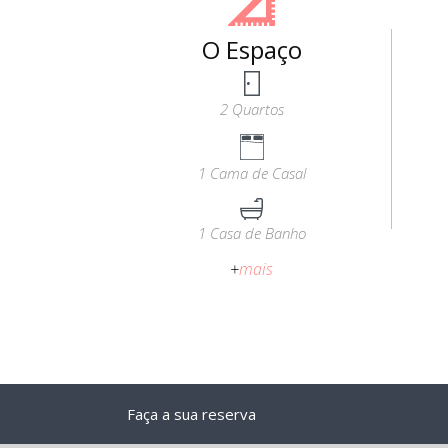
O Espaço
2 Quartos
1 Cama de Casal
1 Casa de Banho
+
mais
Faça a sua reserva