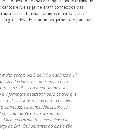
, mas o desejo de maior tranquilidade e qualidade
os cantos e ruelas já lhe eram conhecidos das
rnizar com a família e amigos e aproveitar a
surgiu a ideia de criar um alojamento e partilhar
muito quente dia 8 de Julho e saímos a 11
na Casa da Oliveira e fomos muito bem
oram inexcedíveis na amabilidade e são
a a informação necessária para os dias que
pão cozido e outros mimos para o pequeno
ora com todas as comodidades para se
o foi importante para enfrentar as
r. Muito engraçado foi a experiência de
 largo da Eira. Os habitantes da aldeia são