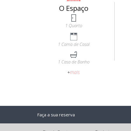
O Espaço
1 Quarto
1 Cama de Casal
1 Casa de Banho
+
mais
Faça a sua reserva