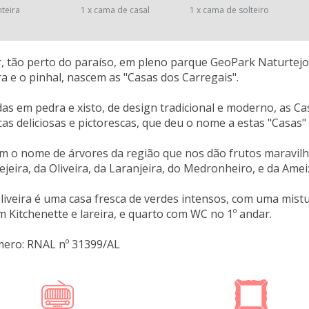
nteira
1 x cama de casal
1 x cama de solteiro
, tão perto do paraíso, em pleno parque GeoPark Naturtejo
ra e o pinhal, nascem as "Casas dos Carregais".
as em pedra e xisto, de design tradicional e moderno, as C
icas deliciosas e pictorescas, que deu o nome a estas "Casas"
m o nome de árvores da região que nos dão frutos maravilho
ejeira, da Oliveira, da Laranjeira, do Medronheiro, e da Amei
liveira é uma casa fresca de verdes intensos, com uma mistu
m Kitchenette e lareira, e quarto com WC no 1º andar.
mero: RNAL nº 31399/AL