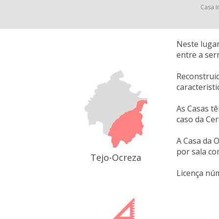
Casa I
Neste lugar
entre a ser
Reconstruid
caracterist
As Casas tê
caso da Cer
A Casa da O
por sala co
Tejo-Ocreza
Licença nú