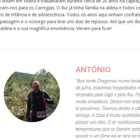
a viviam em Mafra e trabalharam durante cerca de 20 anos na capital
eram-nos para os Carregais. O Rui já tinha família na aldeia e todos 
s de infância e de adolescência. Todos os anos aqui vinham confrate
paisagem e o sossego para tirar uns dias de repouso. Até que um dia 
aldeia e a sua magnífica envolvência. Vieram para ficar!
ANTÓNIO
s
"Boa tarde Chegamos numa tarde 
de Julho, estivemos hospedados 
recebidos pela Olga e pelo Rui. F
muito simpáticos. Deram-nos tod
lá passámos. Tivemos direito a 
almoço. A Casa é muito acolhed
passar uns dias. O ar condicionad
temperaturas que se fizeram senti
assistir a um filme ao ar livre no