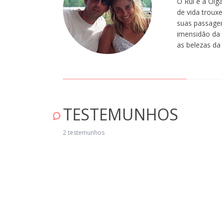
O Rui e a Olg
de vida troux
suas passagen
imensidão da 
as belezas da 
ANDRA
TESTEMUNHOS
xcelente comodidade e acomodações. Receção por parte dos proprietário
2 testemunhos
ntástica. Nada a reclamar, só mesmo recomendar..." Fevereiro 25, 2020