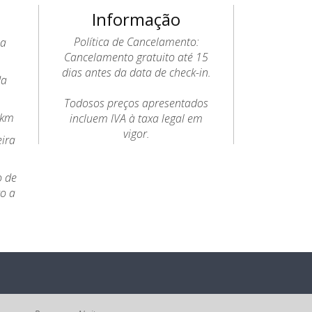
Informação
Política de Cancelamento:
 a
Cancelamento gratuito até 15
dias antes da data de check-in.
da
Todosos preços apresentados
6km
incluem IVA à taxa legal em
vigor.
eira
o de
to a