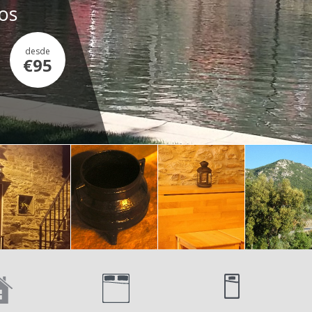
dos
desde
€95