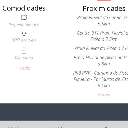
Comodidades
Proximidades
Praia Fluvial da Cerejeira
5.5km
Pequeno-almoço
Centro BTT Praia Fluvial 
Fróia a 7.5km
WIFI gratuito
Praia Fluvial da Fróia a 7.
Praia Fluvial de Alvito da B
Ventoinha
a 8km
+
mais
PR8 PNV - Caminho do Xist
Figueira - Por Muros de Xis
8.1km
+
mais