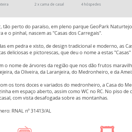
nteira
2 x cama de casal
4 hóspedes
, tão perto do paraíso, em pleno parque GeoPark Naturtejo
ra e o pinhal, nascem as "Casas dos Carregais".
as em pedra e xisto, de design tradicional e moderno, as C
icas deliciosas e pictorescas, que deu o nome a estas "Casas"
m o nome de árvores da região que nos dão frutos maravilho
ejeira, da Oliveira, da Laranjeira, do Medronheiro, e da Amei
com os tons doces e variados do medronheiro, a Casa do M
ozinha em espaço aberto, assim como WC no RC. No piso de 
casal, com vista desafogada sobre as montanhas.
mero: RNAL nº 31413/AL