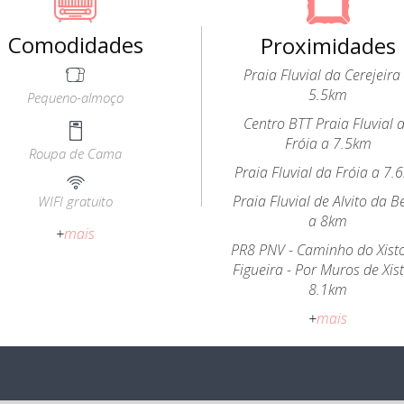
Comodidades
Proximidades
Praia Fluvial da Cerejeira
5.5km
Pequeno-almoço
Centro BTT Praia Fluvial 
Fróia a 7.5km
Roupa de Cama
Praia Fluvial da Fróia a 7.
Praia Fluvial de Alvito da B
WIFI gratuito
a 8km
+
mais
PR8 PNV - Caminho do Xist
Figueira - Por Muros de Xis
8.1km
+
mais