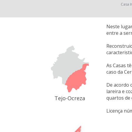
Casa I
Neste lugar
entre a ser
Reconstruid
caracterist
As Casas tê
caso da Cer
De acordo 
lareira e c
Tejo-Ocreza
quartos de 
Licença nú