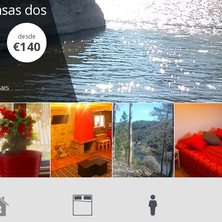
asas dos
desde
€140
ais