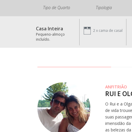
Tipo de Quarto
Tipologia
Casa Inteira
2 x
cama de casal
Pequeno-almoço
incluído.
ANFITRIÃO
RUI E O
O Rui e a Olg
de vida troux
suas passagen
imensidão da 
as belezas da 