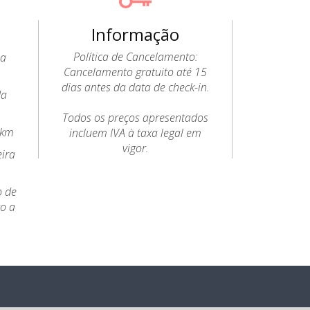
Informação
Política de Cancelamento:
 a
Cancelamento gratuito até 15
dias antes da data de check-in.
da
Todos os preços apresentados
6km
incluem IVA à taxa legal em
vigor.
eira
o de
to a