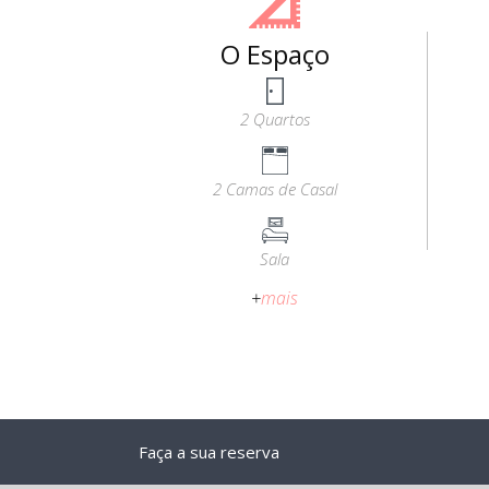
O Espaço
2 Quartos
2 Camas de Casal
Sala
+
mais
Faça a sua reserva