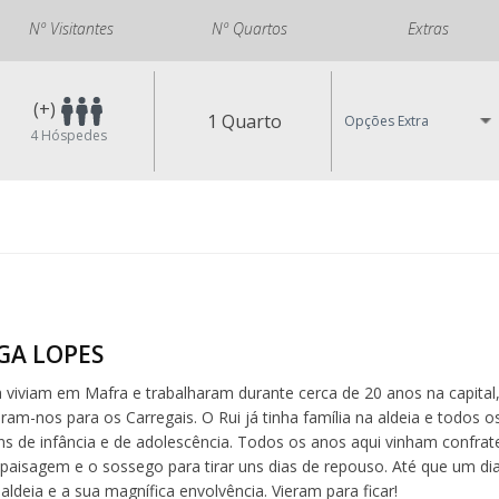
Nº Visitantes
Nº Quartos
Extras
(+)
1 Quarto
Opções Extra
4
Hóspedes
LGA LOPES
a viviam em Mafra e trabalharam durante cerca de 20 anos na capital
eram-nos para os Carregais. O Rui já tinha família na aldeia e todos 
s de infância e de adolescência. Todos os anos aqui vinham confrate
paisagem e o sossego para tirar uns dias de repouso. Até que um dia 
aldeia e a sua magnífica envolvência. Vieram para ficar!